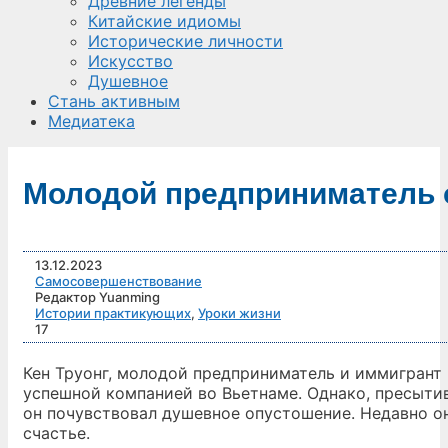
Древние легенды
Китайские идиомы
Исторические личности
Искусство
Душевное
Стань активным
Медиатека
Молодой предприниматель о
13.12.2023
Самосовершенствование
Редактор Yuanming
Истории практикующих
,
Уроки жизни
17
Кен Труонг, молодой предприниматель и иммигрант 
успешной компанией во Вьетнаме. Однако, пресыт
он почувствовал душевное опустошение. Недавно он
счастье.