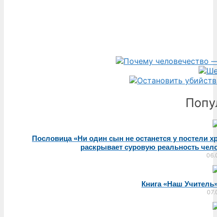
Попу
Пословица «Ни один сын не останется у постели 
раскрывает суровую реальность чел
06.
Книга «Наш Учитель
07.