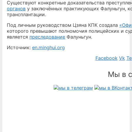
Существуют конкретные доказательства преступле
органов
у заключённых практикующих Фалуньгун, ко
трансплантации.
Под личным руководством Цзяна КПК создала
«Офи
которого превышают полномочия полицейских и суд
является
преследование
Фалуньгун.
Источник:
en.minghui.org
Facebook
Vk
Te
Мы в 