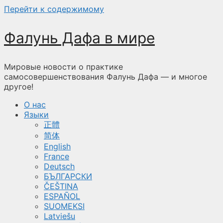
Перейти к содержимому
Фалунь Дафа в мире
Мировые новости о практике
самосовершенствования Фалунь Дафа — и многое
другое!
О нас
Языки
正體
简体
English
France
Deutsch
БЪЛГАРСКИ
ČEŠTINA
ESPAÑOL
SUOMEKSI
Latviešu