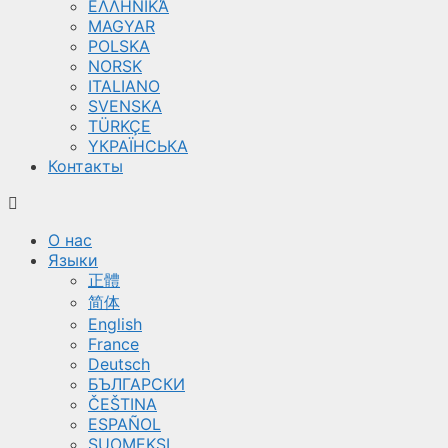
ΕΛΛΗΝΙΚΆ
MAGYAR
POLSKA
NORSK
ITALIANO
SVENSKA
TÜRKÇE
YКРАЇНСЬКА
Контакты
О нас
Языки
正體
简体
English
France
Deutsch
БЪЛГАРСКИ
ČEŠTINA
ESPAÑOL
SUOMEKSI