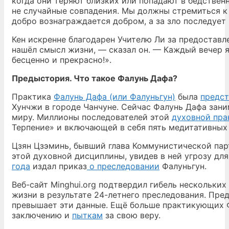
когда они теряют близких или попадают в бедствен
не случайные совпадения. Мы должны стремиться к д
добро вознаграждается добром, а за зло последует 
Кен искренне благодарен Учителю Ли за предостав
нашёл смысл жизни, — сказал он. — Каждый вечер я
бесценно и прекрасно!».
Предыстория. Что такое Фалунь Дафа?
Практика
Фалунь Дафа (или Фалуньгун)
была
предст
Хунчжи в городе Чанчуне. Сейчас Фалунь Дафа зани
миру. Миллионы последователей этой
духовной пра
Терпение» и включающей в себя пять медитативных
Цзян Цзэминь, бывший глава Коммунистической парт
этой духовной дисциплины, увидев в ней угрозу дл
года
издал приказ
о преследовании
Фалуньгун.
Веб-сайт Minghui.org подтвердил гибель нескольки
жизни в результате 24-летнего преследования. Пре
превышает эти данные. Ещё больше практикующих 
заключению и
пыткам
за свою веру.