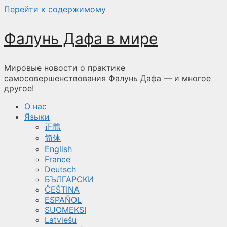
Перейти к содержимому
Фалунь Дафа в мире
Мировые новости о практике
самосовершенствования Фалунь Дафа — и многое
другое!
О нас
Языки
正體
简体
English
France
Deutsch
БЪЛГАРСКИ
ČEŠTINA
ESPAÑOL
SUOMEKSI
Latviešu