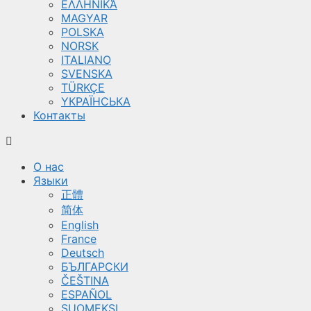
ΕΛΛΗΝΙΚΆ
MAGYAR
POLSKA
NORSK
ITALIANO
SVENSKA
TÜRKÇE
YКРАЇНСЬКА
Контакты
О нас
Языки
正體
简体
English
France
Deutsch
БЪЛГАРСКИ
ČEŠTINA
ESPAÑOL
SUOMEKSI