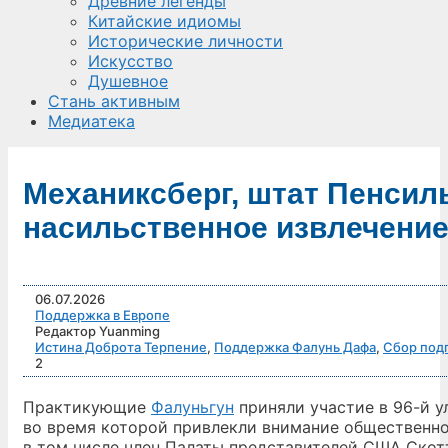
Древние легенды
Китайские идиомы
Исторические личности
Искусство
Душевное
Стань активным
Медиатека
Механиксберг, штат Пенсил
насильственное извлечение 
06.07.2026
Поддержка в Европе
Редактор Yuanming
Истина Доброта Терпение
,
Поддержка Фалунь Дафа
,
Сбор под
2
Практикующие
Фалуньгун
приняли участие в 96-й у
во время которой привлекли внимание общественн
в том числе член Палаты представителей США Скот