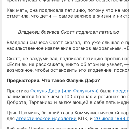
Как мать, она подписала петицию, потому что не м
отметила, что дети — самое важное в жизни и никт
Владелец бизнеса Скотт подписал петицию
Владелец бизнеса Скотт сказал, что уже слышал о 
насильственное извлечение органов аморальным. «Е
Скотт, не раздумывая, подписал петицию против на
«Если вы не расскажете, никто об этом не узнает,
возможное, чтобы остановить это злодеяние, поско
Предыстория. Что такое Фалунь Дафа?
Практика
Фалунь Дафа (или Фалуньгун)
была
предст
занимаются более чем в 100 странах и регионах по
Доброта, Терпение» и включающей в себя пять мед
Цзян Цзэминь, бывший глава Коммунистической парт
для
атеистической идеологии
КПК, и
20 июля 1999 
Веб-сайт Minghui.org подтвердил гибель нескольки