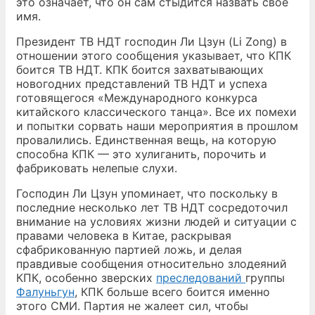
это означает, что он сам стыдится назвать своё
имя.
Президент ТВ НДТ господин Ли Цзун (Li Zong) в
отношении этого сообщения указывает, что КПК
боится ТВ НДТ. КПК боится захватывающих
новогодних представлений ТВ НДТ и успеха
готовящегося «Международного конкурса
китайского классического танца». Все их помехи
и попытки сорвать наши мероприятия в прошлом
провалились. Единственная вещь, на которую
способна КПК — это хулиганить, порочить и
фабриковать нелепые слухи.
Господин Ли Цзун упоминает, что поскольку в
последние несколько лет ТВ НДТ сосредоточил
внимание на условиях жизни людей и ситуации с
правами человека в Китае, раскрывая
сфабрикованную партией ложь, и делая
правдивые сообщения относительно злодеяний
КПК, особенно зверских
преследований
группы
Фалуньгун
, КПК больше всего боится именно
этого СМИ. Партия не жалеет сил, чтобы