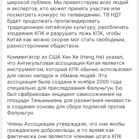
широкой публике. Мы приветствуем всех людей
и экспертов, кто может принять участие или
посмотреть конкурс по телевидению. ТВ НДТ
будет продолжать пропагандировать
традиционную китайскую культуру, разоблачать
злодеяния КПК и разрушить ложь КПК, чтобы
Китай как можно скорее мог стать свободным,
разносторонним обществом.
Комментатор из США Хен Хи (Heng He) указал,
что Антикультовая ассоциация Китая является
инструментом, который КПК обычно использовал
для своих нападок и обмана людей. Эта
ассоциация была создана в ноябре 2000 года
специально для преследования Фалуньгун. Ею
был сфабрикован инцидент самосожжения на
площади Тяньаньмэнь для разжигания ненависти
и создания основы для сбора подписей против
Фалуньгун.
Члены Ассоциации утверждали, что они якобы
гражданские добровольцы, в то время как
фактически они являются членами штата КПК