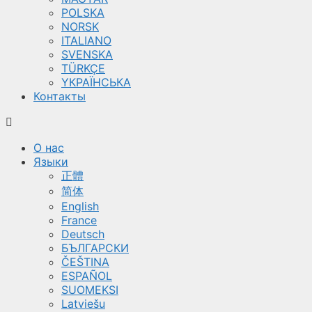
POLSKA
NORSK
ITALIANO
SVENSKA
TÜRKÇE
YКРАЇНСЬКА
Контакты
О нас
Языки
正體
简体
English
France
Deutsch
БЪЛГАРСКИ
ČEŠTINA
ESPAÑOL
SUOMEKSI
Latviešu