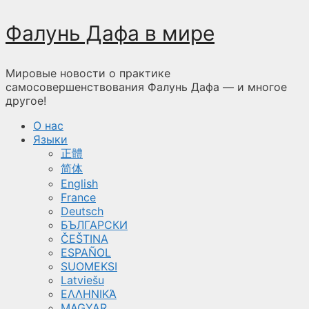
Перейти
Фалунь Дафа в мире
к
содержимому
Мировые новости о практике
самосовершенствования Фалунь Дафа — и многое
другое!
О нас
Языки
正體
简体
English
France
Deutsch
БЪЛГАРСКИ
ČEŠTINA
ESPAÑOL
SUOMEKSI
Latviešu
ΕΛΛΗΝΙΚΆ
MAGYAR