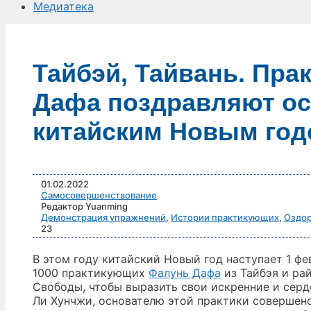
Медиатека
Тайбэй, Тайвань. Пр
Дафа поздравляют ос
китайским Новым го
01.02.2022
Самосовершенствование
Редактор Yuanming
Демонстрация упражнений
,
Истории практикующих
,
Оздо
23
В этом году китайский Новый год наступает 1 фе
1000 практикующих
Фалунь Дафа
из Тайбэя и ра
Свободы, чтобы выразить свои искренние и сер
Ли Хунчжи, основателю этой практики совершен