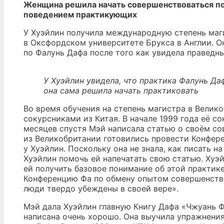
Женщина решила начать совершенствоваться по
поведением практикующих
У Хуэйлин получила международную степень ма
в Оксфордском университете Брукса в Англии. О
по Фалунь Дафа после того как увидела праведн
У Хуэйлин увидела, что практика Фалунь Д
она сама решила начать практиковать
Во время обучения на степень магистра в Велик
сокурсниками из Китая. В начале 1999 года её с
месяцев спустя Мэй написала статью о своём с
из Великобритании готовились провести Конфер
у Хуэйлин. Поскольку она не знала, как писать 
Хуэйлин помочь ей напечатать свою статью. Хуэй
ей получить базовое понимание об этой практик
Конференцию Фа по обмену опытом совершенство
люди твердо убеждены в своей вере».
Мэй дала Хуэйлин главную Книгу Дафа «Чжуань Ф
написана очень хорошо. Она выучила упражнения