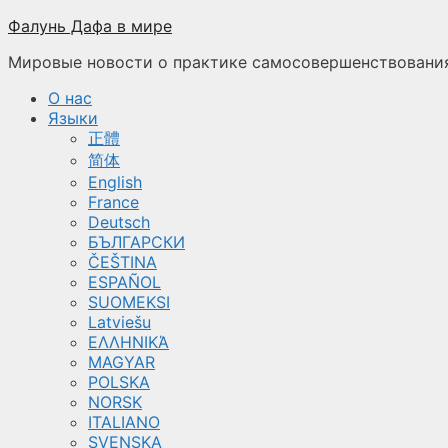
Перейти
Фалунь Дафа в мире
к
Мировые новости о практике самосовершенствования
содержимому
О нас
Языки
正體
简体
English
France
Deutsch
БЪЛГАРСКИ
ČEŠTINA
ESPAÑOL
SUOMEKSI
Latviešu
ΕΛΛΗΝΙΚΆ
MAGYAR
POLSKA
NORSK
ITALIANO
SVENSKA