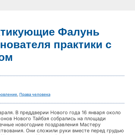
актикующие Фалунь
нователя практики с
дом
ровление
,
Права человека
враля. В преддверии Нового года 16 января около
йонов Нового Тайбэя собрались на площади
дечные новогодние поздравления Мастеру
ствования. Они сложили руки вместе перед грудью