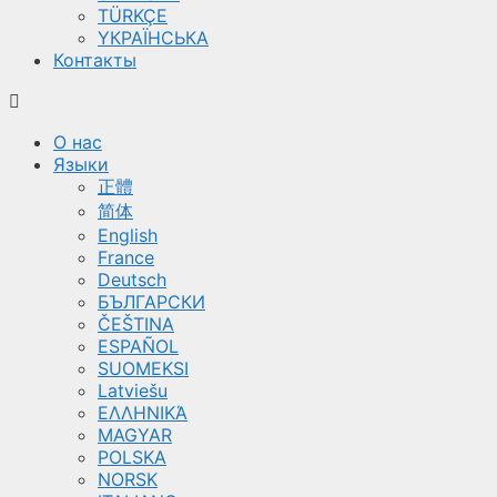
TÜRKÇE
YКРАЇНСЬКА
Контакты
О нас
Языки
正體
简体
English
France
Deutsch
БЪЛГАРСКИ
ČEŠTINA
ESPAÑOL
SUOMEKSI
Latviešu
ΕΛΛΗΝΙΚΆ
MAGYAR
POLSKA
NORSK