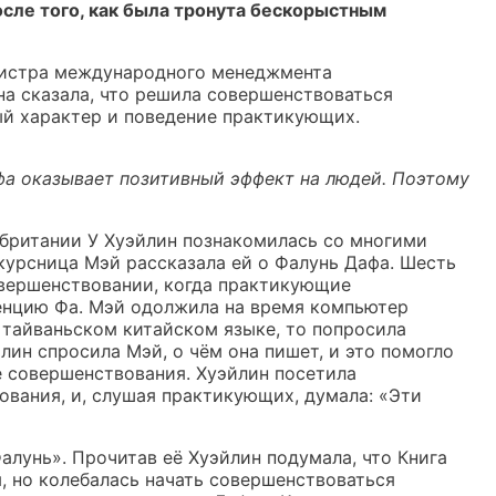
сле того, как была тронута бескорыстным
гистра международного менеджмента
на сказала, что решила совершенствоваться
ый характер и поведение практикующих.
афа оказывает позитивный эффект на людей. Поэтому
обритании У Хуэйлин познакомилась со многими
окурсница Мэй рассказала ей о Фалунь Дафа. Шесть
овершенствовании, когда практикующие
енцию Фа. Мэй одолжила на время компьютер
на тайваньском китайском языке, то попросила
лин спросила Мэй, о чём она пишет, и это помогло
е совершенствования. Хуэйлин посетила
вания, и, слушая практикующих, думала: «Эти
алунь». Прочитав её Хуэйлин подумала, что Книга
, но колебалась начать совершенствоваться