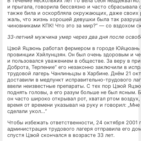
В течение нескольких лет Го вела себя неадекватно:
и прыгала, говорила бессвязно и часто сбрасывала 
также била и оскорбляла окружающих, даже своих 
жаль, что жизнь хорошей девушки была так разруш
чиновниками КПК! Что это за мир?“ — со вздохом ск
33-летний мужчина умер через два дня после осво
Цзюй Яцзюнь работал фермером в городе Юйцюань 
провинции Хэйлунцзян. Он был очень здоровым и ч
и пользовался уважением в обществе. За веру в пр
Доброта, Терпение“ его незаконно заключили в исп
трудовой лагерь Чанлиньцзы в Харбине. Днём 21 окт
доставили в медпункт исправительно-трудового лаг
ввели неизвестные препараты. С тех пор Цзюй Яцзю
поднять головы, а его разум больше не был ясным. Б
он часто широко открывал рот, хватал ртом воздух,
время от времени указывал на руку и говорил: „Мне
сделали укол…“
Чтобы избежать ответственности, 24 октября 2001 
администрация трудового лагеря отправила его дом
спустя Цзюй скончался в возрасте 33 лет.