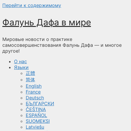
Перейти к содержимому
Фалунь Дафа в мире
Мировые новости о практике
самосовершенствования Фалунь Дафа — и многое
другое!
О нас
Языки
正體
简体
English
France
Deutsch
БЪЛГАРСКИ
ČEŠTINA
ESPAÑOL
SUOMEKSI
Latviešu