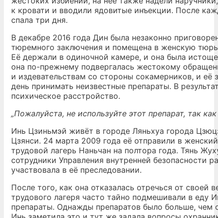
жестоких избиений, на неё также надели наручники
к кровати и вводили ядовитые инъекции. После ка
спала три дня.
В декабре 2016 года Дин была незаконно приговоре
тюремного заключения и помещена в женскую тюрь
Её держали в одиночной камере, и она была истощен
она по-прежнему подвергалась жестокому обраще
и издевательствам со стороны сокамерников, и её
день принимать неизвестные препараты. В результа
психическое расстройство.
„Пожалуйста, не используйте этот препарат, так ка
Инь Цзиньмэй живёт в городе Ляньхуа города Цзюц
Цзянси. 24 марта 2009 года её отправили в женски
трудовой лагерь Наньчан на полтора года. Тянь Жух
сотрудники Управления внутренней безопасности р
участвовала в её преследовании.
После того, как она отказалась отречься от своей 
трудового лагеря часто тайно подмешивали в еду И
препараты. Однажды препаратов было больше, чем 
Инь заметила это и тут же задала вопросы охранни