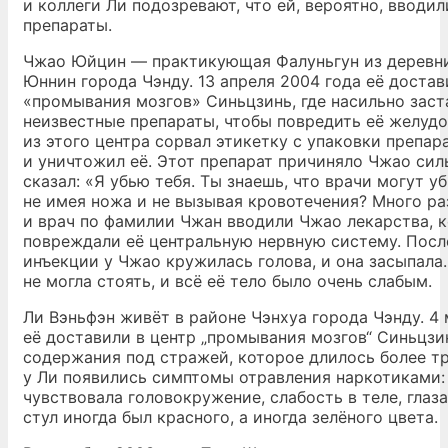
и коллеги Ли подозревают, что ей, вероятно, вводи
препараты.
Чжао Юйцин — практикующая Фалуньгун из деревни
Юннин города Чэнду. 13 апреля 2004 года её достав
«промывания мозгов» Синьцзинь, где насильно зас
неизвестные препараты, чтобы повредить её желудо
из этого центра сорвал этикетку с упаковки препар
и уничтожил её. Этот препарат причиняло Чжао сил
сказал: «Я убью тебя. Ты знаешь, что врачи могут у
не имея ножа и не вызывая кровотечения? Много р
и врач по фамилии Чжан вводили Чжао лекарства, 
повреждали её центральную нервную систему. Пос
инъекции у Чжао кружилась голова, и она засыпала
не могла стоять, и всё её тело было очень слабым.
Ли Вэньфэн живёт в районе Чэнхуа города Чэнду. 4 
её доставили в центр „промывания мозгов“ Синьцзи
содержания под стражей, которое длилось более тр
у Ли появились симптомы отравления наркотиками:
чувствовала головокружение, слабость в теле, глаз
стул иногда был красного, а иногда зелёного цвета.