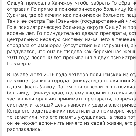
Сишуй, приехал в Ханчжоу, чтобы забрать Го обратно
отправил Го прямо в психиатрическую больницу Кан
Хуанган, где её лечили как психически больного пац
Тан и её сестра Тан Юаньмин (государственный чин
Го в психиатрическую больницу округа Сишуй и пр
восемь лет. Го принудительно давали препараты, к
центральную нервную систему, из-за чего в течение
страдала от аменореи (отсутствия менструаций), а 
раздувался, что она выглядела как беременная женщ
2011 года после 10 лет пребывания в двух психиатр
Го умерла.
В начале июля 2016 года четверо полицейских из о
на улице Цзяньшэ города Циньхуандао провинции Х
в дом Цюань Учжоу. Затем они отвезли его в психи
больницу Циньхуандао, где ему вводили токсичные 
заставляли орально принимать препараты, повреж
систему, и каждый день наносили удары электриче
Когда его родственники посетили его примерно чере
то заметили, что его память ухудшилась, а глаза пот
он не может вспомнить ничего из своей жизни, его
расплакались.