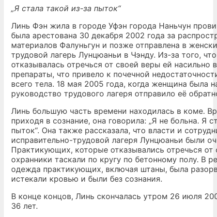
„Я стала такой из-за пыток“
Линь Фэн жила в городе Уфэн города Наньчун пров
была арестована 30 декабря 2002 года за распрост
материалов Фалуньгун и позже отправлена в женск
трудовой лагерь Лунцюаньи в Чэнду. Из-за того, чт
отказывалась отречься от своей веры ей насильно 
препараты, что привело к почечной недостаточности
всего тела. 18 мая 2005 года, когда женщина была н
руководство трудового лагеря отправило её обратн
Линь большую часть времени находилась в коме. В
приходя в сознание, она говорила: „Я не больна. Я с
пыток“. Она также рассказала, что власти и сотруд
исправительно-трудовой лагеря Лунцюаньи были оч
Практикующих, которые отказывались отречься от 
охранники таскали по кругу по бетонному полу. В ре
одежда практикующих, включая штаны, была разор
истекали кровью и были без сознания.
В конце концов, Линь скончалась утром 26 июля 200
36 лет.