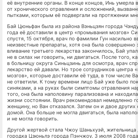
её внутренние органы. В конце концов, Инь умерла 
от хронического отравления и осложнений, вызван
пытками, которым её подвергали на протяжении мно
Бай Цюньфан была из района Вэньцзян города Чэнду.
года её доставили в центр «промывания мозгов» Си
спустя, 15 октября, врач по фамилии Гун насильно в
неизвестные препараты, хотя она была совершенно 
вливание третьего лекарства закончилось, Бай упал
не в силах ни говорить, ни двигаться. После того, к
в больницу округа Синьцзинь для осмотра, врач спр
лекарство ей давали. Но трое сотрудников центра 
мозгов», которые доставили её туда, в том числе В
не ответили. К тому времени лицо Бай уже было п
синяками, а на руках были симптомы отравления н
того, она была наполовину парализована и находила
жизни состоянии. Врач рекомендовал немедленно г
женщину, но Ван отказался. Затем он и двое других
домой. Она больше не могла двигаться, была напол
и не могла говорить.
Другой жертвой стала Чжоу Шаньхуэй, жительница
городка Цзюньлэ города Пэнчжоу. 3 июля 2008 год