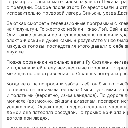
Го распространяла материалы на улицах Пекина, р
о трагедии. Вскоре после этого Го арестовали и от
исправительно-трудовой лагерь Синьань уезда Даси
За отказ смотреть телевизионные программы с кле
на Фалуньгун, Го жестоко избили Чжао Лэй, Бай и д
Они также связали её и одновременно наносили уд
электрическими дубинками. В результате у неё был
макушка головы, последствия этого давали о себе з
двух лет.
Позже охранники насильно ввели Гу Сюэлянь неизв
и подсыпали ей в еду неизвестные порошки… Через
месяцев после отравления Го Сюэлянь потеряла рас
Когда её отца попросили забрать её, он был потрясё
Го ничего не понимала, её глаза были тусклыми, а
и толстыми (вероятно, из-за кандалов). По дороге 
молчала (возможно, ей дали диазепам, препарат, и
успокоения). Однако всего через несколько часов 
домой она потеряла рассудок. Го громко кричала и
догола при людях.