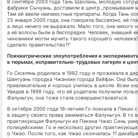
В сентябре 2003 года Тань Шаолань, молодую сотр
фабрики Сычуань, доставили в центр „промывания м
Там ей ввели неизвестные препараты. Когда Тань о
25 января 2005 года, она говорила бессвязно, её гл
а лицо ничего не выражало. Мало того, она никого н
а её волосы были в беспорядке. Человек, знавший её
чиновники могли мучить такого хорошего человека?
сделало правительство?!“
Психиатрические злоупотребления и эксперимент
в тюрьмах, исправительно-трудовых лагерях и цен
Го Сюэлянь родилась в 1982 году и проживала в де
Шантуань городка Чжанлин города Вэйфан. Она была
привлекательна и хорошо училась в школе. Всем он
Увидев в 1998 году, что её родители получили польз
Фалуньгун, она тоже стала совершенствоваться.
В октябре 2000 года 18-летняя Го поехала в Пекин 
в защиту своего права заниматься Фалуньгун. В то 
практикующая Фалуньгун из Пекина Чжао Синь уми
полицейскими. Го и несколько других практикующи
о Чжао. После того, как Чжао скончалась 11 декабря