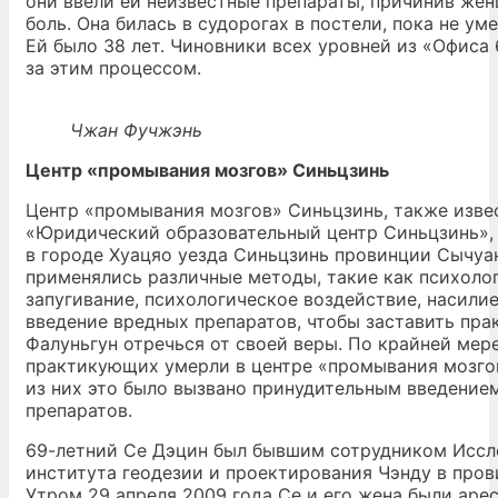
они ввели ей неизвестные препараты, причинив же
боль. Она билась в судорогах в постели, пока не ум
Ей было 38 лет. Чиновники всех уровней из «Офиса
за этим процессом.
Чжан Фучжэнь
Центр «промывания мозгов» Синьцзинь
Центр «промывания мозгов» Синьцзинь, также изве
«Юридический образовательный центр Синьцзинь»,
в городе Хуацяо уезда Синьцзинь провинции Сычуан
применялись различные методы, такие как психоло
запугивание, психологическое воздействие, насили
введение вредных препаратов, чтобы заставить пр
Фалуньгун отречься от своей веры. По крайней мере
практикующих умерли в центре «промывания мозгов
из них это было вызвано принудительным введение
препаратов.
69-летний Се Дэцин был бывшим сотрудником Иссл
института геодезии и проектирования Чэнду в про
Утром 29 апреля 2009 года Се и его жена были аре