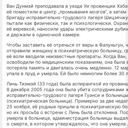
Ван Дунмэй преподавала в уезде Уи провинции Хэбэй
её поместили в центр „промывания мозгов“, а затем
бригаду исправительно-трудового лагеря Шицзячжу
пытали как физически, так и психологически. Охран
её веревкой, наносили удары электрическими дуби
и держали в одиночной камере.
Чтобы заставить её отречься от веры в Фалуньгун, 
отправили женщину в психиатрическую больницу, гд
её воли вводили неизвестные препараты. Когда Ван,
освободили по медицинским показаниям, она была 
потеряла память и двигалась очень медленно. 12 ма
упала в пруд и умерла. Ей было немногим более 30 л
Линь Тиэмэй (33 года) была аспиранткой из провинц
8 декабря 2005 года она была убита сотрудниками 
исправительно-трудового лагеря Гуанси и больницы
(психиатрическая больница). Примерно за две недел
25 ноября, её родные пришли в психиатрическую бо
но их просьба о встречи с Линь была отклонена. Пос
умерла в больнице, администрация больницы выдал
о смерти, в котором утверждалось, что она умерла „