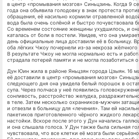
в центр «промывания мозгов» Синьцзинь. Когда 9 с
года она объявила голодовку в знак протеста проти
обращения, её насильно кормили отравленной водой
вода была очень солёной и быстро почувствовала бо
Со временем состояние женщины ухудшилось, и он
каталась от боли в постели. Увидев, что она умирае
день официальные лица доставили её в больницу. В
оба лёгких Чжоу почернели из-за некроза жёлчного
В результате Чжоу не могла нормально есть и работ
страдала потерей памяти и не могла позаботиться о
Дун Юин жила в районе Яньцзян города Цзыян. 16 м
её доставили в центр «промывания мозгов» Синьцзи
следующего дня она увидела белый порошок в оста
супа. Через полчаса у неё появились головокружени
сонливость, расстройство желудка, раздражительн
в теле. Затем несколько охранников-мужчин затащ
и отвезли в больницу для «лечения». Там ей насиль
пакетиков приготовленного чёрного жидкого лекарс
настойки. Вскоре после этого у Дун начались галлю
и она слышала голоса. У Дун также была сильная гол
чувствовала, что все клетки её мозга были серьёзн