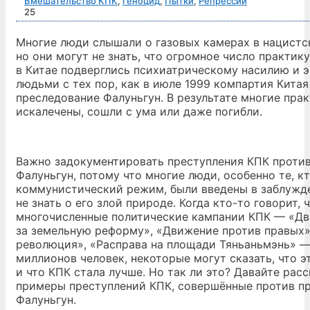
Вмешательство КПК
,
геноцид
,
Пытки
,
Репрессии
25
Многие люди слышали о газовых камерах в нацистс
но они могут не знать, что огромное число практи
в Китае подверглись психиатрическому насилию и 
людьми с тех пор, как в июле 1999 компартия Китая
преследование Фалуньгун. В результате многие пр
искалечены, сошли с ума или даже погибли.
Важно задокументировать преступления КПК проти
Фалуньгун, потому что многие люди, особенно те, 
коммунистический режим, были введены в заблужд
не знать о его злой природе. Когда кто-то говорит, 
многочисленные политические кампании КПК — «Д
за земельную реформу», «Движение против правых»
революция», «Расправа на площади Тяньаньмэнь» —
миллионов человек, некоторые могут сказать, что э
и что КПК стала лучше. Но так ли это? Давайте ра
примеры преступлений КПК, совершённые против 
Фалуньгун.