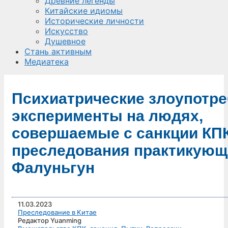
Древние легенды
Китайские идиомы
Исторические личности
Искусство
Душевное
Стань активным
Медиатека
Психиатрические злоупотре
эксперименты на людях,
совершаемые с санкции КПК
преследования практикующ
Фалуньгун
11.03.2023
Преследование в Китае
Редактор Yuanming