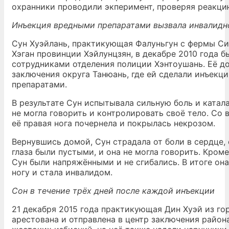
охранники проводили экперимент, проверяя реакци
Инъекция вредными препаратами вызвала инвалидн
Сун Хуэйлань, практикующая Фалуньгун с фермы Си
Хэган провинции Хэйлунцзян, в декабре 2010 года б
сотрудниками отделения полиции Хэнтоушань. Её до
заключения округа Танюань, где ей сделали инъекц
препаратами.
В результате Сун испытывала сильную боль и катала
не могла говорить и контролировать своё тело. Со
её правая нога почернела и покрылась некрозом.
Вернувшись домой, Сун страдала от боли в сердце, 
глаза были пустыми, и она не могла говорить. Кроме
Сун были напряжёнными и не сгибались. В итоге он
ногу и стала инвалидом.
Сон в течение трёх дней после каждой инъекции
21 декабря 2015 года практикующая Дин Хуэй из го
арестована и отправлена в центр заключения райо