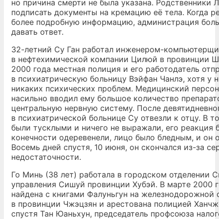
но причина смерти не была указана. Родственники 
подписать документы на кремацию её тела. Когда р
более подробную информацию, администрация боль
давать ответ.
32-летний Су Ган работал инженером-компьютерщ
в нефтехимической компании Цилюй в провинции Ш
2000 года местная полиция и его работодатель отп
в психиатрическую больницу Вэйфан Чанлэ, хотя у н
никаких психических проблем. Медицинский персо
насильно вводил ему большое количество препара
центральную нервную систему. После девятидневно
в психиатрической больнице Су отвезли к отцу. В то
были тусклыми и ничего не выражали, его реакция 
конечности одеревенели, лицо было бледным, и он о
Восемь дней спустя, 10 июня, он скончался из-за с
недостаточности.
Го Минь (38 лет) работала в городском отделении 
управления Сишуй провинции Хубэй. В марте 2000 г
найдена с книгами Фалуньгун на железнодорожной 
в провинции Чжэцзян и арестована полицией Ханчж
спустя Тан Юаньхун, председатель профсоюза налог