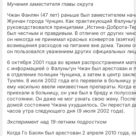
Мучения заместителя главы округа
Чжан Фанлян (47 лет) раньше был заместителем нач
Жунчан города Чунцин. Как практикующий Фалуньгу
руководствовался принципами „Истина-Доброта-Терп
был честным и правдивым. В отличие от других чин
он никогда не принимал красных конвертов (взятки)
возмещения расходов на питание вне дома. Таким о
он пользовался уважением других официальных лиц
6 октября 2001 года во время распространения мат
с информацией о Фалуньгун Чжан был арестован и
в отделение полиции Чунцина, а затем в центр закл
Тунлян. 8 июля 2002 года его перевели в больницу у
ему насильно ввели неизвестные препараты. Когда 
приехали в больницу, он уже был в бреду и полусоз
состоянии. Он даже не мог узнать свою жену. Посл
домой состояние Чжана ухудшилось. Он перестал д
часов утра следующего дня (9 июля 2002 года).
Эксперимент над 19-летним подростком
Когда Го Баоян был арестован 2 апреля 2010 года, о