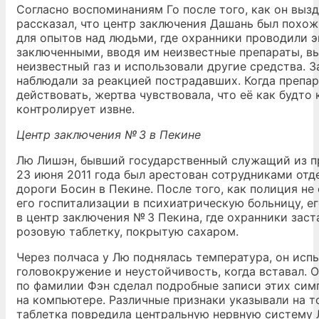
Согласно воспоминаниям Го после того, как он вызд
рассказал, что центр заключения Дашань был похо
для опытов над людьми, где охранники проводили 
заключенными, вводя им неизвестные препараты, в
неизвестный газ и использовали другие средства. З
наблюдали за реакцией пострадавших. Когда препа
действовать, жертва чувствовала, что её как будто 
контролирует извне.
Центр заключения № 3 в Пекине
Лю Лишэн, бывший государственный служащий из п
23 июня 2011 года был арестован сотрудниками отд
дороги Босин в Пекине. После того, как полиция не
его госпитализации в психиатрическую больницу, е
в центр заключения № 3 Пекина, где охранники заст
розовую таблетку, покрытую сахаром.
Через полчаса у Лю поднялась температура, он исп
головокружение и неустойчивость, когда вставал. 
по фамилии Фэн сделал подробные записи этих сим
на компьютере. Различные признаки указывали на то
таблетка повредила центральную нервную систему Л