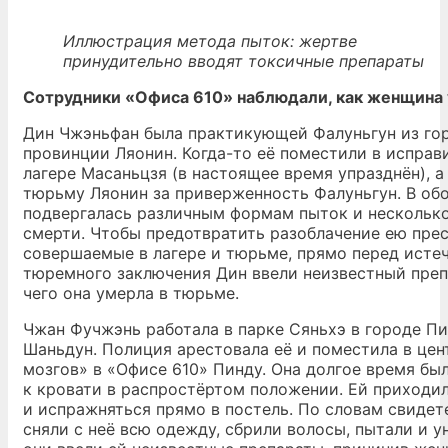
Иллюстрация метода пыток: жертве
принудительно вводят токсичные препараты
Сотрудники «Офиса 610» наблюдали, как женщина
Дин Чжэньфан была практикующей Фалуньгун из го
провинции Ляонин. Когда-то её поместили в исправ
лагере Масаньцзя (в настоящее время упразднён), а
тюрьму Ляонин за приверженность Фалуньгун. В об
подвергалась различным формам пыток и несколько
смерти. Чтобы предотвратить разоблачение ею прес
совершаемые в лагере и тюрьме, прямо перед исте
тюремного заключения Дин ввели неизвестный препа
чего она умерла в тюрьме.
Чжан Фучжэнь работала в парке Сяньхэ в городе П
Шаньдун. Полиция арестовала её и поместила в це
мозгов» в «Офисе 610» Пинду. Она долгое время бы
к кровати в распростёртом положении. Ей приходи
и испражняться прямо в постель. По словам свидет
сняли с неё всю одежду, сбрили волосы, пытали и у