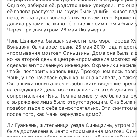
Однако, забирая её, родственники увидели, что она 
её голова распухла, на груди были ушибы, живот взд
пена, и она чувствовала боль во всём теле. Кроме то
давила руками на живот (такие же симптомы были у
Через три дня утром 26 мая Лю умерла.
Чэнь Цзиньхуа, бывшая заместитель мэра города Х
Вэньцзян, была арестована 28 мая 2010 года и дост
«промывания мозгов» Синьцзинь. Дома она была в 
но на второй день в центре «промывания мозгов» е
сделали внутривенную инъекцию. Охранники насиль
чтобы поставить капельницу. Прежде чем весь преп
Чэнь, у неё началась одышка, и она хрипела, а такж
Охранники попытались возобновить введение препа
на следующий день, но отказались от этой идеи из-
сопротивления Чэнь. Тем не менее, у неё было затр
а выражение лица было отсутствующим. Она была н
позаботиться о себе самостоятельно. Эти симптомы
после того, как Чэнь вернулась домой.
Ли Гуанъянь, жительница уезда Синьцзинь, утром 21
была доставлена в центр «промывания мозгов» Синь