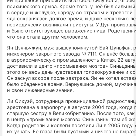
Ей пришлось приложить всю свою силу воли, чтобы
психического срыва. Кроме того, у неё был сильны
в сердце и желудке, наряду со страхом и тревогой.
яда сохранялась долгое время, и даже несколько ле
периодически возникали приступы. У Дун произошл
и было отсутствующее выражение лица. Родственни
что она стала другим человеком.
Ян Цзяньчжун, муж вышеупомянутой Бай Цуньфан, 
инженером закрытого завода № 7111. Он внёс больш
в аэрокосмическую промышленность Китая. 22 авгу
доставили в центр «промывания мозгов» Синьцзинь
этого он весь день чувствовал головокружение и со
Он заснул вскоре после завтрака. Ян не хотел встав
было обеденное время. Вернувшись домой, мужчина
и свои инженерные знания.
Ли Сихуэй, сотрудница провинциальной радиостанц
арестована в аэропорту в августе 2004 года, когда
старшую сестру в Великобританию. После того, как
в центр «промывания мозгов» Синьцзинь, там её же
Когда родители и коллеги посетили Ли в 2005 году, 
их узнать. Её глаза были пустыми и ничего не выра