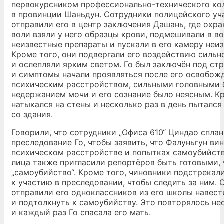
первокурсником профессионально-технического ко
в провинции Шаньдун. Сотрудники полицейского уч
отправили его в центр заключения Дашань, где охра
воли взяли у него образцы крови, подмешивали в во
неизвестные препараты и пускали в его камеру неиз
Кроме того, они подвергали его воздействию сильн
и ослепляли ярким светом. Го был заключён под стр
и симптомы начали проявляться после его освобожд
психическим расстройством, сильными головными 
недержанием мочи и его сознание было неясным. Кр
натыкался на стены и несколько раз в день пытался
со здания.
Говорили, что сотрудники „Офиса 610“ Циндао спла
преследование Го, чтобы заявить, что Фалуньгун вин
психическом расстройстве и попытках самоубийст
лица также пригласили репортёров быть готовыми, 
„самоубийство“. Кроме того, чиновники подстрекал
к участию в преследовании, чтобы следить за ним. 
отправили его одноклассников из его школы навест
и подтолкнуть к самоубийству. Это повторялось нес
и каждый раз Го спасала его мать.