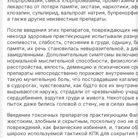
хлорпромазин, смесь хлорпромазина, прометазина 
лекарство от потери памяти, экстази, наркотики, а
клозапин, сульпирид, вальпроат натрия, бупренорфи
а также другие неизвестные препараты.
После введения этих препаратов, повреждающих не
некогда здоровые практикующие испытывали разну
сонливости, слабость, стеснение в груди, одышку, 
памяти, их речь становилась невыразительной, а д
замедленными. Дополнительные симптомы включаю
нормальной мыслительной способности, физиологи
расстройства, вялость, деменцию и психические с
препараты непосредственно поражают внутренние о
такую мучительную боль, что пострадавшие каталис
в судорогах, чувствовали, как будто все их внутрен
вырываются наружу, страдали от чрезвычайно учащ
сердцебиения, вздутия груди и живота. Некоторые 
пыток даже бились головой о стену, не в силах выне
Введение токсичных препаратов практикующим Фал
жестоким, злобным и скрытным, поскольку оно не 
повреждений, как физические избиения, и, таким об
широко используемой тактикой КПК для сокрытия 