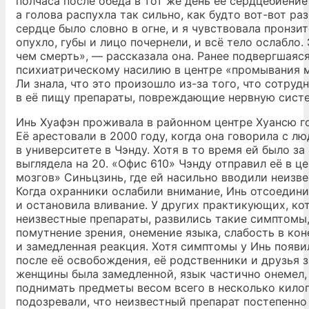
полчаса после обеда в тот же день её сердцебиени
а голова распухла так сильно, как будто вот-вот ра
сердце было словно в огне, и я чувствовала пронзи
опухло, губы и лицо почернели, и всё тело ослабло.
чем смерть», — рассказала она. Ранее подвергшаяс
психиатрическому насилию в центре «промывания м
Ли знала, что это произошло из-за того, что сотру
в её пищу препараты, повреждающие нервную систе
Инь Хуафэн проживала в районном центре Хуансю г
Её арестовали в 2000 году, когда она говорила с л
в университете в Чэнду. Хотя в то время ей было за 
выглядела на 20. «Офис 610» Чэнду отправил её в 
мозгов» Синьцзинь, где ей насильно вводили неизв
Когда охранники ослабили внимание, Инь отсоедини
и остановила вливание. У других практикующих, к
неизвестные препараты, развились такие симптомы,
помутнение зрения, онемение языка, слабость в ко
и замедленная реакция. Хотя симптомы у Инь появ
после её освобождения, её родственники и друзья з
женщины была замедленной, язык частично онемел, 
поднимать предметы весом всего в несколько кило
подозревали, что неизвестный препарат постепенно