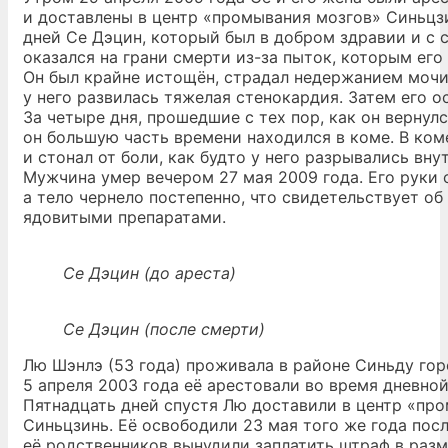
и доставлены в центр «промывания мозгов» Синьцзи
дней Се Дэцин, который был в добром здравии и с
оказался на грани смерти из-за пыток, которым его
Он был крайне истощён, страдал недержанием мочи,
у него развилась тяжелая стенокардия. Затем его о
За четыре дня, прошедшие с тех пор, как он вернул
он большую часть времени находился в коме. В ком
и стонал от боли, как будто у него разрывались вну
Мужчина умер вечером 27 мая 2009 года. Его руки 
а тело чернело постепенно, что свидетельствует об
ядовитыми препаратами.
Се Дэцин (до ареста)
Се Дэцин (после смерти)
Лю Шэнлэ (53 года) проживала в районе Синьду гор
5 апреля 2003 года её арестовали во время дневной
Пятнадцать дней спустя Лю доставили в центр «пр
Синьцзинь. Её освободили 23 мая того же года посл
её родственников вынудили заплатить штраф в разм