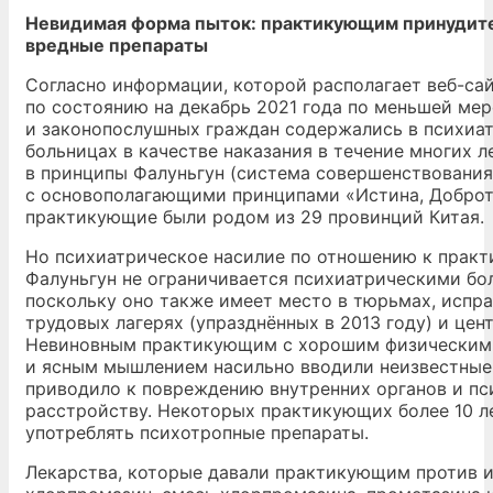
Невидимая форма пыток: практикующим принудит
вредные препараты
Согласно информации, которой располагает веб-са
по состоянию на декабрь 2021 года по меньшей ме
и законопослушных граждан содержались в психиа
больницах в качестве наказания в течение многих ле
в принципы Фалуньгун (система совершенствования
с основополагающими принципами «Истина, Доброта
практикующие были родом из 29 провинций Китая.
Но психиатрическое насилие по отношению к прак
Фалуньгун не ограничивается психиатрическими бо
поскольку оно также имеет место в тюрьмах, испр
трудовых лагерях (упразднённых в 2013 году) и цен
Невиновным практикующим с хорошим физическим
и ясным мышлением насильно вводили неизвестные 
приводило к повреждению внутренних органов и п
расстройству. Некоторых практикующих более 10 л
употреблять психотропные препараты.
Лекарства, которые давали практикующим против и