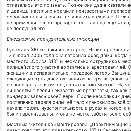
отказались это признать. Позже они даже хватали её
и дважды насильно кормили неизвестными препара
охранник попытался их остановить и сказал: „Пожал
не применяйте этот препарат, так как она ещё молод
не послушал его.
Ежедневные принудительные инъекции
Гуйчжэнь (60 лет) живёт в городе Чаньи провинции
17 января 2005 года она готовила обед дома, когда 
местного „Офиса 610“, и несколько сотрудников мес
полицейского участка ворвались и арестовали её. 
женщину в исправительно-трудовой лагерь Ванцунь.
следующих трёх дней охранники лагеря неоднократ
её посещать занятия по „промыванию мозгов“. На ч
ей насильно ввели неизвестные препараты, так как 
придерживалась своей веры. После нескольких дне
постепенно теряла силы, её тело становилось всё сл
начала терять чувствительность в руках и ногах, а
были парализованы, и она не могла заботиться о себ
Местные жители комментировали: „Практикующие 
давно говорят, что правительство (КПК) бесчеловеч