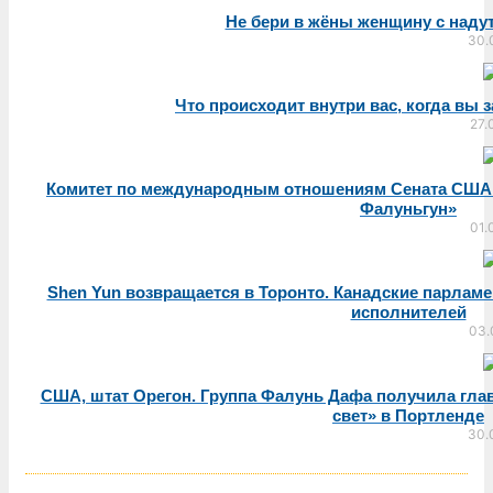
Не бери в жёны женщину с наду
30.
Что происходит внутри вас, когда вы 
27.
Комитет по международным отношениям Сената США 
Фалуньгун»
01.
Shen Yun возвращается в Торонто. Канадские парлам
исполнителей
03.
США, штат Орегон. Группа Фалунь Дафа получила гла
свет» в Портленде
30.