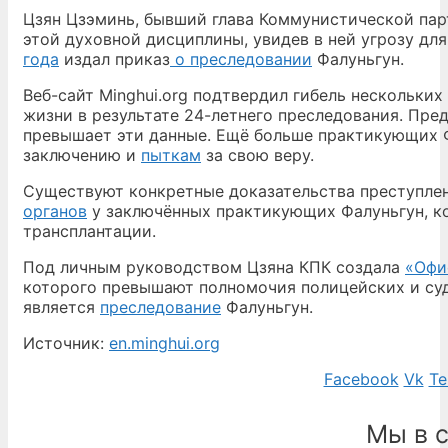
Цзян Цзэминь, бывший глава Коммунистической парт
этой духовной дисциплины, увидев в ней угрозу дл
года
издал приказ
о преследовании
Фалуньгун.
Веб-сайт Minghui.org подтвердил гибель нескольки
жизни в результате 24-летнего преследования. Пре
превышает эти данные. Ещё больше практикующих 
заключению и
пыткам
за свою веру.
Существуют конкретные доказательства преступле
органов
у заключённых практикующих Фалуньгун, ко
трансплантации.
Под личным руководством Цзяна КПК создала
«Офи
которого превышают полномочия полицейских и суд
является
преследование
Фалуньгун.
Источник:
en.minghui.org
Facebook
Vk
Te
Мы в 