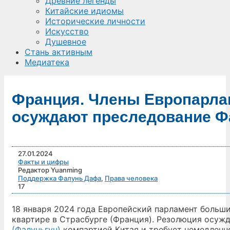
Древние легенды
Китайские идиомы
Исторические личности
Искусство
Душевное
Стань активным
Медиатека
Франция. Члены Европарла
осуждают преследование Фа
27.01.2024
Факты и цифры
Редактор Yuanming
Поддержка Фалунь Дафа
,
Права человека
17
18 января 2024 года Европейский парламент больш
квартире в Страсбурге (Франция). Резолюция осуж
(Фалуньгун)
компартией Китая и требует немедленно