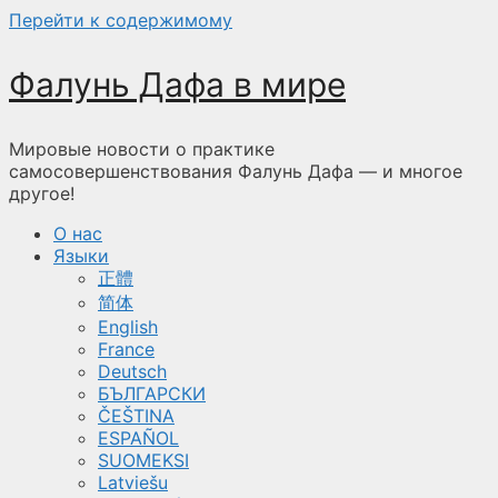
Перейти к содержимому
Фалунь Дафа в мире
Мировые новости о практике
самосовершенствования Фалунь Дафа — и многое
другое!
О нас
Языки
正體
简体
English
France
Deutsch
БЪЛГАРСКИ
ČEŠTINA
ESPAÑOL
SUOMEKSI
Latviešu