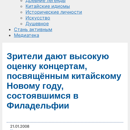
Древние легенды
Китайские идиомы
Исторические личности
Искусство
Душевное
Стань активным
Медиатека
Зрители дают высокую
оценку концертам,
посвящённым китайскому
Новому году,
состоявшимся в
Филадельфии
21.01.2008