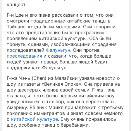
концерт.
Г-н Цзе и его жена рассказали о том, что они
смотрели традиционные китайские танцы в
Тайване, когда были молодыми. Они говорили,
что это представление было прекрасным
проявлением китайской культуры. Оба были
тронуты сценами, изображающими страдания
последователей
Фалуньгун
. Они против
преследования
и сказали, что, когда больше
людей узнают правду, больше людей будут
поддерживать Фалуньгун.
Г-жа Чэнь (Chen) из Малайзии узнала новости о
шоу из газеты «Великая Эпоха». Она привела на
шоу шестерых членов своей семьи. Г-жа Чэнь
сказала, что это было первым китайским шоу,
увиденным ею с тех пор, как она переехала в
Америку. Её внук Майкл принадлежит к третьему
поколению иммигрантов и знает совсем немного
о
китайской культуре
. Ему очень понравилось
шоу, особенно танец с барабанами.