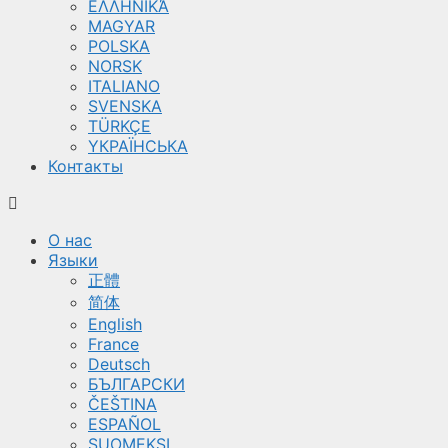
ΕΛΛΗΝΙΚΆ
MAGYAR
POLSKA
NORSK
ITALIANO
SVENSKA
TÜRKÇE
YКРАЇНСЬКА
Контакты
О нас
Языки
正體
简体
English
France
Deutsch
БЪЛГАРСКИ
ČEŠTINA
ESPAÑOL
SUOMEKSI