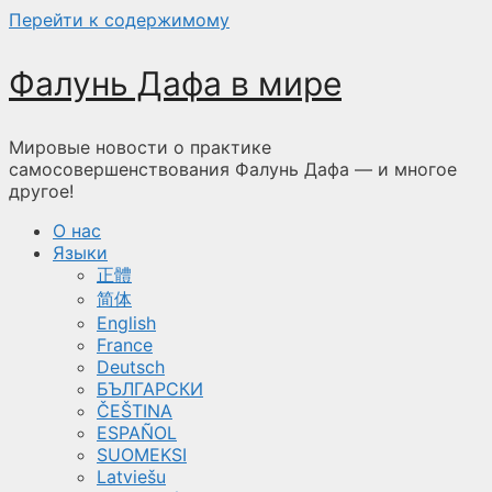
Перейти к содержимому
Фалунь Дафа в мире
Мировые новости о практике
самосовершенствования Фалунь Дафа — и многое
другое!
О нас
Языки
正體
简体
English
France
Deutsch
БЪЛГАРСКИ
ČEŠTINA
ESPAÑOL
SUOMEKSI
Latviešu