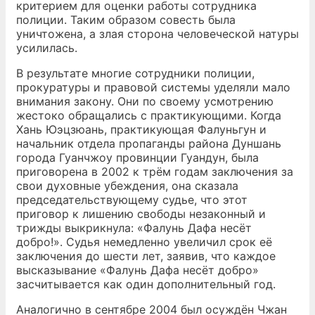
критерием для оценки работы сотрудника
полиции. Таким образом совесть была
уничтожена, а злая сторона человеческой натуры
усилилась.
В результате многие сотрудники полиции,
прокуратуры и правовой системы уделяли мало
внимания закону. Они по своему усмотрению
жестоко обращались с практикующими. Когда
Хань Юэцзюань, практикующая Фалуньгун и
начальник отдела пропаганды района Дуншань
города Гуанчжоу провинции Гуандун, была
приговорена в 2002 к трём годам заключения за
свои духовные убеждения, она сказала
председательствующему судье, что этот
приговор к лишению свободы незаконный и
трижды выкрикнула: «Фалунь Дафа несёт
добро!». Судья немедленно увеличил срок её
заключения до шести лет, заявив, что каждое
высказывание «Фалунь Дафа несёт добро»
засчитывается как один дополнительный год.
Аналогично в сентябре 2004 был осуждён Чжан