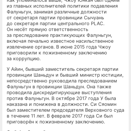
Как упоминалось выше, Чжоу Юнкан был одним
из главных исполнителей политики подавления
Фалуньгун, занимая различные должности
от секретаря партии провинции Сычуань
до секретаря партии центрального PLAC.
Он несёт прямую ответственность
за преследование практикующих Фалуньгун,
включая печально известное насильственное
извлечение органов. В июне 2015 года Чжоу
приговорили к пожизненному заключению
за коррупцию.
У Айин, бывший заместитель секретаря партии
провинции Шаньдун и бывший министр юстиции,
непосредственно руководила преследованием
Фалуньгун в провинции Шаньдун. Она также
проводила дискредитирующие выступления
против Фалуньгун. В октябре 2017 года У была
наказана и понижена в должности. Си Сяомин
был заместителем председателя Верховного суда
в течение 11 лет. В феврале 2017 года Си был
приговорён к пожизненному заключению.