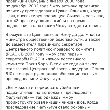
провинции Сычуань с января 2000 года
по декабрь 2002 года Чжоу активно продвигал
политику преследования Цзяна. Однажды, когда
Цзян, инспектируя провинцию Сычуань, услышал,
что 43 практикующих погибли во время
подавления, то похвалил Чжоу за «достижение».
В результате Цзян повысил Чжоу до должности
министра общественной безопасности, а также
до заместителя партийного секретаря
Центрального политико-правового комитета
(PLAC). В 2007 году Чжоу стал первым
секретарём PLAC и членом постоянного
комитета Политбюро. В том же году он также
стал главой Центральной группы лидеров «Офиса
610», которая руководила общенациональным
преследованием Фалуньгун.
«Вы можете игнорировать убийц или
поджигателей, но вы должны преследовать
Фалуньгун!» — так однажды Чжоу
проинструктировал низших чиновников. Когда
преследование Фалуньгун стало основным