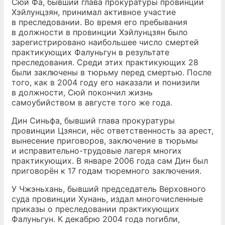
Сюй Фа, бывший глава прокуратуры провинции
Хэйлунцзян, принимал активное участие
в преследовании. Во время его пребывания
в должности в провинции Хэйлунцзян было
зарегистрировано наибольшее число смертей
практикующих Фалуньгун в результате
преследования. Среди этих практикующих 28
были заключены в тюрьму перед смертью. После
того, как в 2004 году его наказали и понизили
в должности, Сюй покончил жизнь
самоубийством в августе того же года.
Дин Синьфа, бывший глава прокуратуры
провинции Цзянси, нёс ответственность за арест,
вынесение приговоров, заключение в тюрьмы
и исправительно-трудовые лагеря многих
практикующих. В январе 2006 года сам Дин был
приговорён к 17 годам тюремного заключения.
У Чжэньхань, бывший председатель Верховного
суда провинции Хунань, издал многочисленные
приказы о преследовании практикующих
Фалуньгун. К декабрю 2004 года погибли,