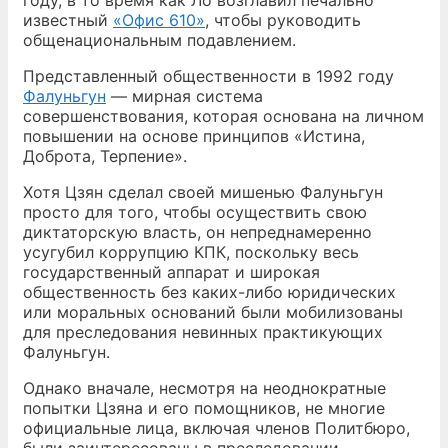
году, в то время как Ло возглавил печально
известный
«Офис 610»
, чтобы руководить
общенациональным подавлением.
Представленный общественности в 1992 году
Фалуньгун
— мирная система
совершенствования, которая основана на личном
повышении на основе принципов «Истина,
Доброта, Терпение».
Хотя Цзян сделал своей мишенью Фалуньгун
просто для того, чтобы осуществить свою
диктаторскую власть, он непреднамеренно
усугубил коррупцию КПК, поскольку весь
государственный аппарат и широкая
общественность без каких-либо юридических
или моральных оснований были мобилизованы
для преследования невинных практикующих
Фалуньгун.
Однако вначале, несмотря на неоднократные
попытки Цзяна и его помощников, не многие
официальные лица, включая членов Политбюро,