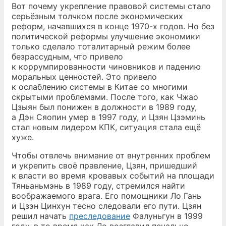
Вот почему укрепление правовой системы стало
серьёзным толчком после экономических
реформ, начавшихся в конце 1970-х годов. Но без
политической реформы улучшение экономики
только сделало тоталитарный режим более
безрассудным, что привело
к коррумпированности чиновников и падению
моральных ценностей. Это привело
к ослаблению системы в Китае со многими
скрытыми проблемами. После того, как Чжао
Цзыян был понижен в должности в 1989 году,
а Дэн Сяопин умер в 1997 году, и Цзян Цзэминь
стал новым лидером КПК, ситуация стала ещё
хуже.
Чтобы отвлечь внимание от внутренних проблем
и укрепить своё правление, Цзян, пришедший
к власти во время кровавых событий на площади
Тяньаньмэнь в 1989 году, стремился найти
воображаемого врага. Его помощники Ло Гань
и Цзэн Цинхун тесно следовали его пути. Цзян
решил начать
преследование
Фалуньгун в 1999