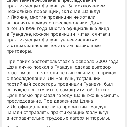
были заинтересованы в преследовании
практикующих Фалуньгун. За исключением
нескольких провинций, включая Шаньдун
и Ляонин, многие провинции не хотели
выполнять приказ о преследовании. Даже
в конце 1999 года многие официальные лица
в Гуандуне, южной провинции Китая, считали
практикующих Фалуньгун невиновными
и отказывались выносить им незаконные
приговоры.
При таких обстоятельствах в феврале 2000 года
Цзян лично поехал в Гуандун, сделав выговор
властям за то, что они не выполняли его приказ
о преследовании. Ли Чанчунь, тогдашний
партийный секретарь провинции Гуандун, был
вынужден выступить с самокритикой. Также
Цзян прямо приказал городу Шэньчжэнь усилить
преследование. Под давлением Цзяна
и Ло официальные лица провинции Гуандун
начали отправлять практикующих Фалуньгун
в исправительно-трудовые лагеря и тюрьмы.