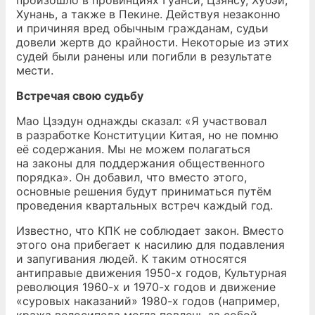
произошло в провинциях Гуанси, Цзянсу, Хубэй,
Хунань, а также в Пекине. Действуя незаконно
и причиняя вред обычным гражданам, судьи
довели жертв до крайности. Некоторые из этих
судей были ранены или погибли в результате
мести.
Встречая свою судьбу
Мао Цзэдун однажды сказал: «Я участвовал
в разработке Конституции Китая, но не помню
её содержания. Мы не можем полагаться
на законы для поддержания общественного
порядка». Он добавил, что вместо этого,
основные решения будут приниматься путём
проведения квартальных встреч каждый год.
Известно, что КПК не соблюдает закон. Вместо
этого она прибегает к насилию для подавления
и запугивания людей. К таким относятся
антиправые движения 1950-х годов, Культурная
революция 1960-х и 1970-х годов и движение
«суровых наказаний» 1980-х годов (например,