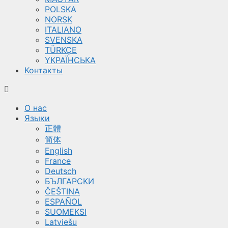
POLSKA
NORSK
ITALIANO
SVENSKA
TÜRKÇE
YКРАЇНСЬКА
Контакты
О нас
Языки
正體
简体
English
France
Deutsch
БЪЛГАРСКИ
ČEŠTINA
ESPAÑOL
SUOMEKSI
Latviešu