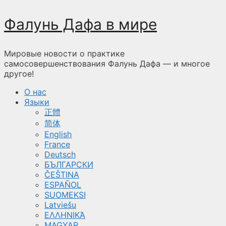
Перейти
Фалунь Дафа в мире
к
содержимому
Мировые новости о практике
самосовершенствования Фалунь Дафа — и многое
другое!
О нас
Языки
正體
简体
English
France
Deutsch
БЪЛГАРСКИ
ČEŠTINA
ESPAÑOL
SUOMEKSI
Latviešu
ΕΛΛΗΝΙΚΆ
MAGYAR