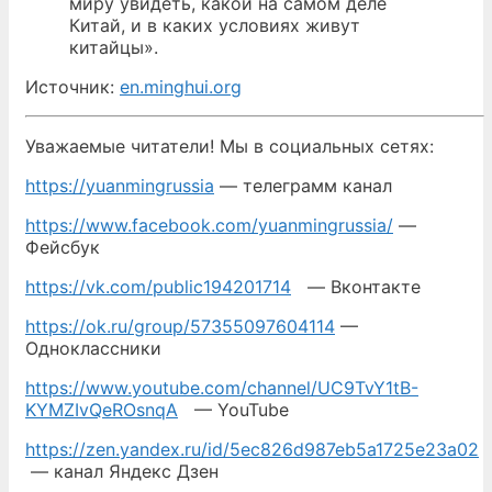
миру увидеть, какой на самом деле
Китай, и в каких условиях живут
китайцы».
Источник:
en.minghui.org
Уважаемые читатели! Мы в социальных сетях:
https://yuanmingrussia
— телеграмм канал
https://www.facebook.com/yuanmingrussia/
—
Фейсбук
https://vk.com/public194201714
— Вконтакте
https://ok.ru/group/57355097604114
—
Одноклассники
https://www.youtube.com/channel/UC9TvY1tB-
KYMZIvQeROsnqA
— YouTube
https://zen.yandex.ru/id/5ec826d987eb5a1725e23a02
— канал Яндекс Дзен