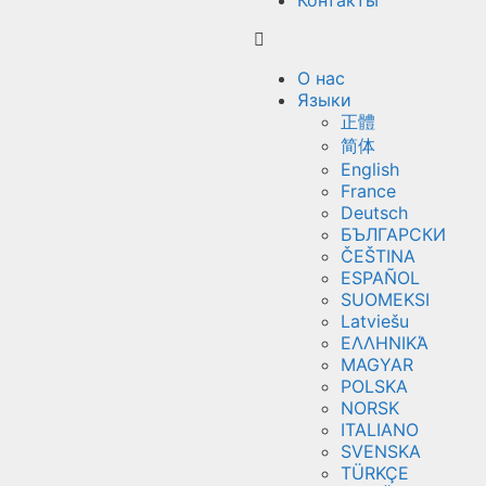
Контакты
О нас
Языки
正體
简体
English
France
Deutsch
БЪЛГАРСКИ
ČEŠTINA
ESPAÑOL
SUOMEKSI
Latviešu
ΕΛΛΗΝΙΚΆ
MAGYAR
POLSKA
NORSK
ITALIANO
SVENSKA
TÜRKÇE