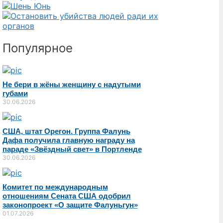
Популярное
Не бери в жёны женщину с надутыми
губами
30.06.2026
США, штат Орегон. Группа Фалунь
Дафа получила главную награду на
параде «Звёздный свет» в Портленде
30.06.2026
Комитет по международным
отношениям Сената США одобрил
законопроект «О защите Фалуньгун»
01.07.2026