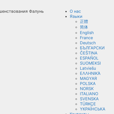
шенствования Фалунь
О нас
Языки
正體
简体
English
France
Deutsch
БЪЛГАРСКИ
ČEŠTINA
ESPAÑOL
SUOMEKSI
Latviešu
ΕΛΛΗΝΙΚΆ
MAGYAR
POLSKA
NORSK
ITALIANO
SVENSKA
TÜRKÇE
YКРАЇНСЬКА