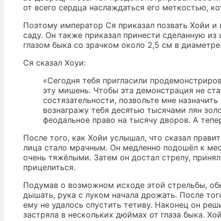
от всего сердца наслаждаться его меткостью, ко
Поэтому император Ся приказал позвать Хойи и 
саду. Он также приказал принести сделанную из
глазом быка со зрачком около 2,5 см в диаметре
Ся сказал Хоуи:
«Сегодня тебя пригласили продемонстриров
эту мишень. Чтобы эта демонстрация не ста
состязательности, позвольте мне назначить 
вознагражу тебя десятью тысячами лян золо
феодальное право на тысячу дворов. А тепер
После того, как Хойи услышал, что сказал правит
лица стало мрачным. Он медленно подошёл к мест
очень тяжёлыми. Затем он достал стрелу, принял
прицелиться.
Подумав о возможном исходе этой стрельбы, об
дышать, рука с луком начала дрожать. После тог
ему не удалось спустить тетиву. Наконец он реш
застряла в нескольких дюймах от глаза быка. Хой