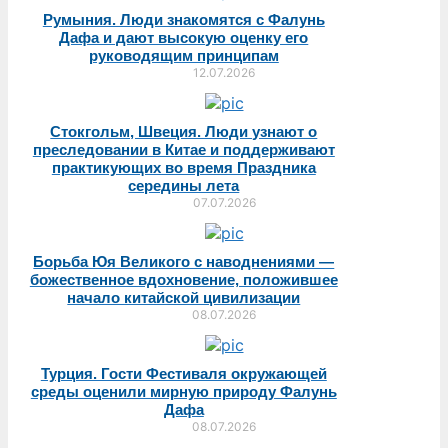
Румыния. Люди знакомятся с Фалунь
Дафа и дают высокую оценку его
руководящим принципам
12.07.2026
Стокгольм, Швеция. Люди узнают о
преследовании в Китае и поддерживают
практикующих во время Праздника
середины лета
07.07.2026
Борьба Юя Великого с наводнениями —
божественное вдохновение, положившее
начало китайской цивилизации
08.07.2026
Турция. Гости Фестиваля окружающей
среды оценили мирную природу Фалунь
Дафа
08.07.2026