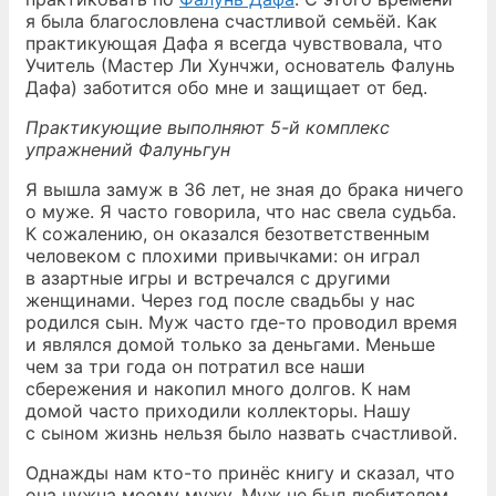
я была благословлена счастливой семьёй. Как
практикующая Дафа я всегда чувствовала, что
Учитель (Мастер Ли Хунчжи, основатель Фалунь
Дафа) заботится обо мне и защищает от бед.
Практикующие выполняют 5-й комплекс
упражнений Фалуньгун
Я вышла замуж в 36 лет, не зная до брака ничего
о муже. Я часто говорила, что нас свела судьба.
К сожалению, он оказался безответственным
человеком с плохими привычками: он играл
в азартные игры и встречался с другими
женщинами. Через год после свадьбы у нас
родился сын. Муж часто где-то проводил время
и являлся домой только за деньгами. Меньше
чем за три года он потратил все наши
сбережения и накопил много долгов. К нам
домой часто приходили коллекторы. Нашу
с сыном жизнь нельзя было назвать счастливой.
Однажды нам кто-то принёс книгу и сказал, что
она нужна моему мужу. Муж не был любителем