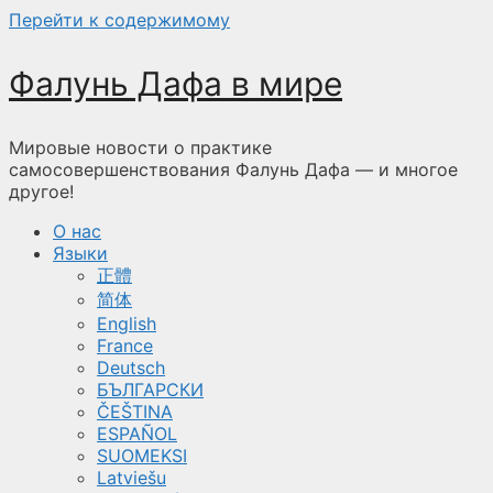
Перейти к содержимому
Фалунь Дафа в мире
Мировые новости о практике
самосовершенствования Фалунь Дафа — и многое
другое!
О нас
Языки
正體
简体
English
France
Deutsch
БЪЛГАРСКИ
ČEŠTINA
ESPAÑOL
SUOMEKSI
Latviešu