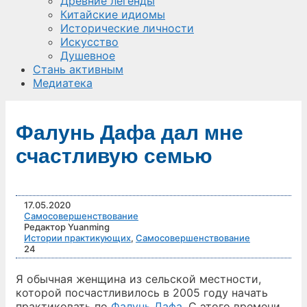
Древние легенды
Китайские идиомы
Исторические личности
Искусство
Душевное
Стань активным
Медиатека
Фалунь Дафа дал мне
счастливую семью
17.05.2020
Самосовершенствование
Редактор Yuanming
Истории практикующих
,
Самосовершенствование
24
Я обычная женщина из сельской местности,
которой посчастливилось в 2005 году начать
практиковать по
Фалунь Дафа
. С этого времени