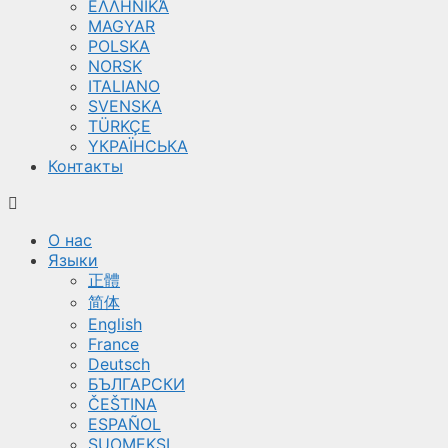
ΕΛΛΗΝΙΚΆ
MAGYAR
POLSKA
NORSK
ITALIANO
SVENSKA
TÜRKÇE
YКРАЇНСЬКА
Контакты
О нас
Языки
正體
简体
English
France
Deutsch
БЪЛГАРСКИ
ČEŠTINA
ESPAÑOL
SUOMEKSI