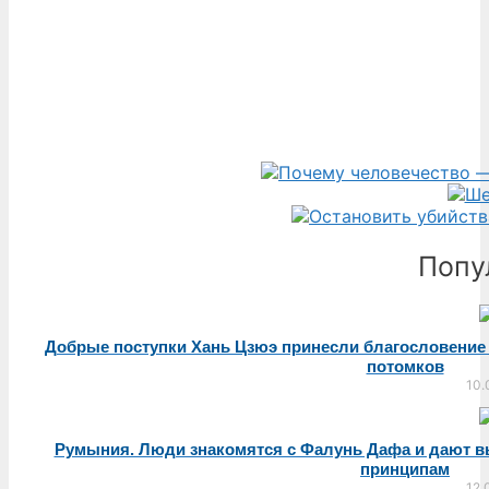
Попу
Добрые поступки Хань Цзюэ принесли благословение 
потомков
10.
Румыния. Люди знакомятся с Фалунь Дафа и дают в
принципам
12.