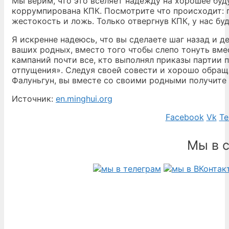
Мы верим, что это вселяет надежду на хорошее буду
коррумпирована КПК. Посмотрите что происходит: г
жестокость и ложь. Только отвергнув КПК, у нас бу
Я искренне надеюсь, что вы сделаете шаг назад и 
ваших родных, вместо того чтобы слепо тонуть вме
кампаний почти все, кто выполнял приказы партии 
отпущения». Следуя своей совести и хорошо обра
Фалуньгун, вы вместе со своими родными получите 
Источник:
en.minghui.org
Facebook
Vk
Te
Мы в 