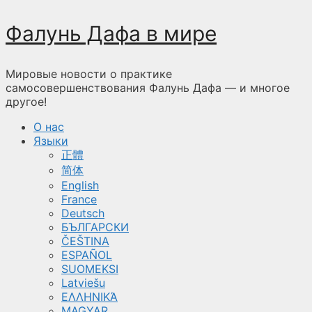
Перейти
Фалунь Дафа в мире
к
содержимому
Мировые новости о практике
самосовершенствования Фалунь Дафа — и многое
другое!
О нас
Языки
正體
简体
English
France
Deutsch
БЪЛГАРСКИ
ČEŠTINA
ESPAÑOL
SUOMEKSI
Latviešu
ΕΛΛΗΝΙΚΆ
MAGYAR