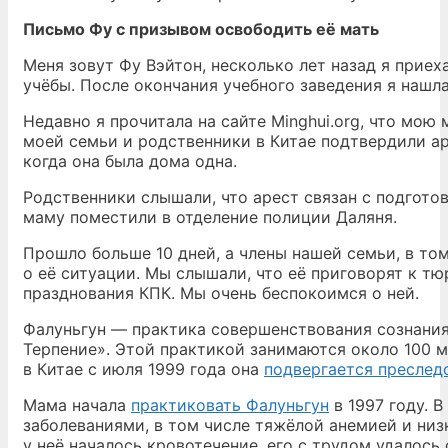
Письмо Фу с призывом освободить её мать
Меня зовут Фу Вэйтон, несколько лет назад я прие
учёбы. После окончания учебного заведения я нашла
Недавно я прочитала на сайте Minghui.org, что мою 
моей семьи и родственники в Китае подтвердили аре
когда она была дома одна.
Родственники слышали, что арест связан с подгото
маму поместили в отделение полиции Даляня.
Прошло больше 10 дней, а члены нашей семьи, в то
о её ситуации. Мы слышали, что её приговорят к т
празднования КПК. Мы очень беспокоимся о ней.
Фалуньгун — практика совершенствования сознания
Терпение». Этой практикой занимаются около 100 м
в Китае с июля 1999 года она
подвергается преслед
Мама начала
практиковать Фалуньгун
в 1997 году. В
заболеваниями, в том числе тяжёлой анемией и ни
у неё началось кровотечение, его с трудом удалось