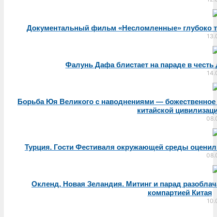
Документальный фильм «Несломленные» глубоко тр
13.
Фалунь Дафа блистает на параде в честь
14.
Борьба Юя Великого с наводнениями — божественное
китайской цивилизац
08.
Турция. Гости Фестиваля окружающей среды оцени
08.
Окленд, Новая Зеландия. Митинг и парад разобла
компартией Китая
10.