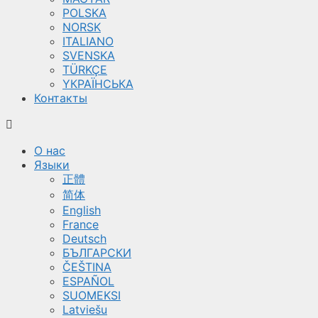
POLSKA
NORSK
ITALIANO
SVENSKA
TÜRKÇE
YКРАЇНСЬКА
Контакты
О нас
Языки
正體
简体
English
France
Deutsch
БЪЛГАРСКИ
ČEŠTINA
ESPAÑOL
SUOMEKSI
Latviešu