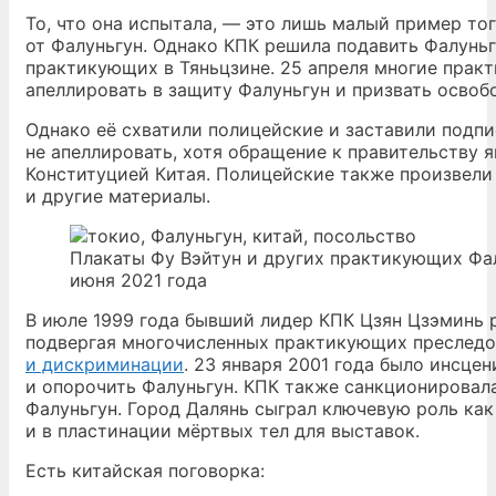
То, что она испытала, — это лишь малый пример то
от Фалуньгун. Однако КПК решила подавить Фалуньг
практикующих в Тяньцзине. 25 апреля многие практ
апеллировать в защиту Фалуньгун и призвать осво
Однако её схватили полицейские и заставили подпи
не апеллировать, хотя обращение к правительству 
Конституцией Китая. Полицейские также произвели
и другие материалы.
Плакаты Фу Вэйтун и других практикующих Фал
июня 2021 года
В июле 1999 года бывший лидер КПК Цзян Цзэминь 
подвергая многочисленных практикующих преследо
и дискриминации
. 23 января 2001 года было инсц
и опорочить Фалуньгун. КПК также санкционировал
Фалуньгун. Город Далянь сыграл ключевую роль как
и в пластинации мёртвых тел для выставок.
Есть китайская поговорка: