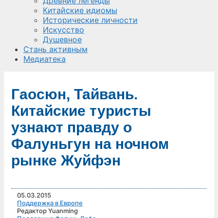
Древние легенды
Китайские идиомы
Исторические личности
Искусство
Душевное
Стань активным
Медиатека
Гаосюн, Тайвань.
Китайские туристы
узнают правду о
Фалуньгун на ночном
рынке Жуйфэн
05.03.2015
Поддержка в Европе
Редактор Yuanming