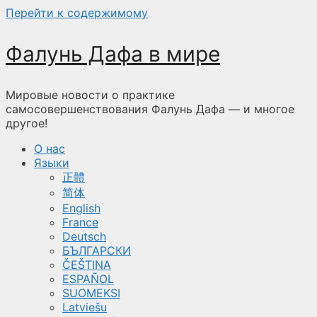
Перейти к содержимому
Фалунь Дафа в мире
Мировые новости о практике
самосовершенствования Фалунь Дафа — и многое
другое!
О нас
Языки
正體
简体
English
France
Deutsch
БЪЛГАРСКИ
ČEŠTINA
ESPAÑOL
SUOMEKSI
Latviešu