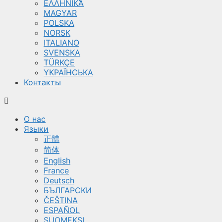
ΕΛΛΗΝΙΚΆ
MAGYAR
POLSKA
NORSK
ITALIANO
SVENSKA
TÜRKÇE
YКРАЇНСЬКА
Контакты
О нас
Языки
正體
简体
English
France
Deutsch
БЪЛГАРСКИ
ČEŠTINA
ESPAÑOL
SUOMEKSI