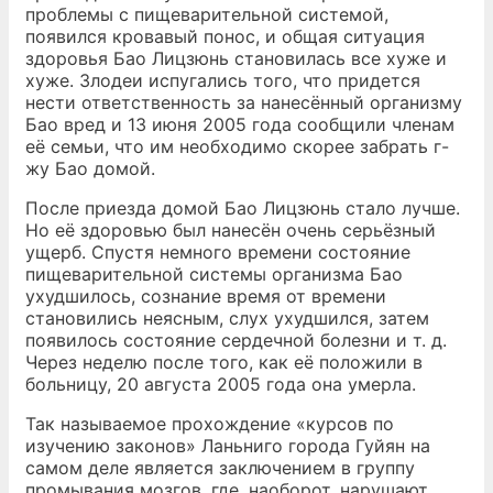
проблемы с пищеварительной системой,
появился кровавый понос, и общая ситуация
здоровья Бао Лицзюнь становилась все хуже и
хуже. Злодеи испугались того, что придется
нести ответственность за нанесённый организму
Бао вред и 13 июня 2005 года сообщили членам
её семьи, что им необходимо скорее забрать г-
жу Бао домой.
После приезда домой Бао Лицзюнь стало лучше.
Но её здоровью был нанесён очень серьёзный
ущерб. Спустя немного времени состояние
пищеварительной системы организма Бао
ухудшилось, сознание время от времени
становились неясным, слух ухудшился, затем
появилось состояние сердечной болезни и т. д.
Через неделю после того, как её положили в
больницу, 20 августа 2005 года она умерла.
Так называемое прохождение «курсов по
изучению законов» Ланьниго города Гуйян на
самом деле является заключением в группу
промывания мозгов, где, наоборот, нарушают