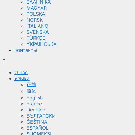
ΕΛΛΗΝΙΚΆ
MAGYAR
POLSKA
NORSK
ITALIANO
SVENSKA
TÜRKÇE
YКРАЇНСЬКА
Контакты
О нас
Языки
正體
简体
English
France
Deutsch
БЪЛГАРСКИ
ČEŠTINA
ESPAÑOL
SUOMEKSI