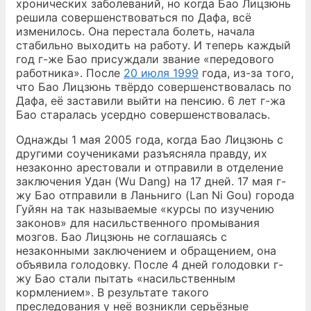
хронических заболеваний, но когда Бао Лицзюнь
решила совершенствоваться по Дафа, всё
изменилось. Она перестала болеть, начала
стабильно выходить на работу. И теперь каждый
год г-же Бао присуждали звание «передового
работника». После
20 июля 1999
года, из-за того,
что Бао Лицзюнь твёрдо совершенствовалась по
Дафа, её заставили выйти на пенсию. 6 лет г-жа
Бао старалась усердно совершенствовалась.
Однажды 1 мая 2005 года, когда Бао Лицзюнь с
другими соучениками разъясняла правду, их
незаконно арестовали и отправили в отделение
заключения Удан (Wu Dang) на 17 дней. 17 мая г-
жу Бао отправили в Ланьниго (Lan Ni Gou) города
Гуйян на так называемые «курсы по изучению
законов» для насильственного промывания
мозгов. Бао Лицзюнь не соглашаясь с
незаконными заключением и обращением, она
объявила голодовку. После 4 дней голодовки г-
жу Бао стали пытать «насильственным
кормлением». В результате такого
преследования у неё возникли серьёзные