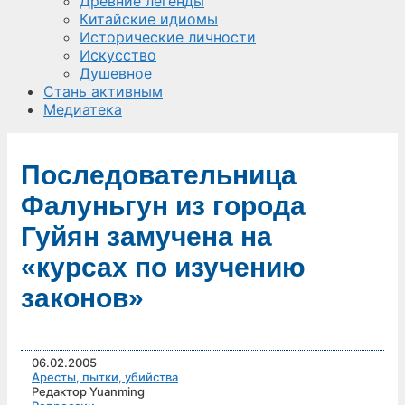
Древние легенды
Китайские идиомы
Исторические личности
Искусство
Душевное
Стань активным
Медиатека
Последовательница
Фалуньгун из города
Гуйян замучена на
«курсах по изучению
законов»
06.02.2005
Аресты, пытки, убийства
Редактор Yuanming