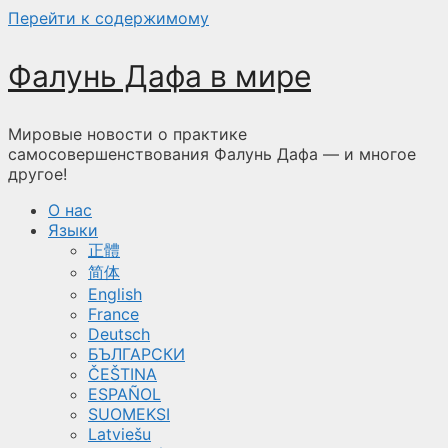
Перейти к содержимому
Фалунь Дафа в мире
Мировые новости о практике
самосовершенствования Фалунь Дафа — и многое
другое!
О нас
Языки
正體
简体
English
France
Deutsch
БЪЛГАРСКИ
ČEŠTINA
ESPAÑOL
SUOMEKSI
Latviešu