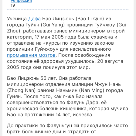
Репрессии
19
Ученица
Дафа
Бао Лицзюнь (Bao Li Qun) из
города Гуйян (Gui Yang) провинции Гуйчжоу (Gui
Zhou), работавшая ранее милиционером второй
категории, 17 мая 2005 года была схвачена и
отправлена на «курсы по изучению законов
провинции Гуйчжоу» для насильственного
промывания мозгов
. После освобождения
состояние её здоровья ухудшилось, 20 августа
2005 года она покинула этот мир.
Бао Лицзюнь 56 лет. Она работала
милиционером отделения милиции Чжун Нань
(Zhong Nan) района Наньмин (Nan Ming) города
Гуйян. После того, как г-жа Бао начала
совершенствоваться по Фалунь Дафа, её
хроническая болезнь кишечника, которая мучила
Бао на протяжении 14 лет, исчезла.
До практики по Фалуньгун ей приходилось часто
брать больничные дни и страдать от