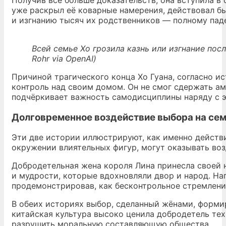
уже раскрыл её коварные намерения, действовал бы
и изгнанию тысяч их родственников — полному пад
Всей семье Хо грозила казнь или изгнание посл
Rohr via OpenAI)
Причиной трагического конца Хо Гуана, согласно ис
контроль над своим домом. Он не смог сдержать а
подчёркивает важность самодисциплины наряду с э
Долговременное воздействие выбора на сем
Эти две истории иллюстрируют, как именно действи
окружении влиятельных фигур, могут оказывать возд
Добродетельная жена короля Лина принесла своей 
и мудрости, которые вдохновляли двор и народ. На
продемонстрировав, как бесконтрольное стремление
В обеих историях выбор, сделанный жёнами, формир
китайская культура высоко ценила добродетель тех
разрушить моральную составляющую общества.