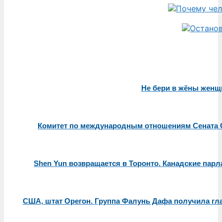
Не бери в жёны женщ
Комитет по международным отношениям Сената 
Shen Yun возвращается в Торонто. Канадские пар
США, штат Орегон. Группа Фалунь Дафа получила гла