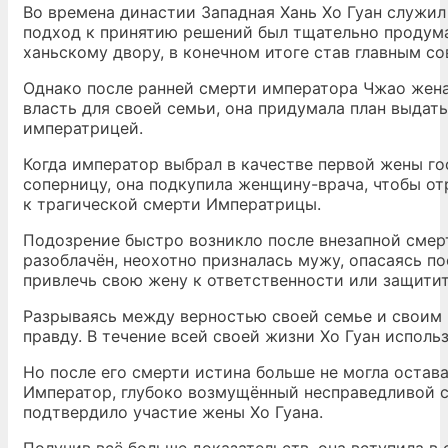
Во времена династии Западная Хань Хо Гуан служи
подход к принятию решений был тщательно продума
ханьскому двору, в конечном итоге став главным с
Однако после ранней смерти императора Чжао жена 
власть для своей семьи, она придумала план выдать
императрицей.
Когда император выбрал в качестве первой жены г
соперницу, она подкупила женщину-врача, чтобы от
к трагической смерти Императрицы.
Подозрение быстро возникло после внезапной смер
разоблачён, неохотно призналась мужу, опасаясь п
привлечь свою жену к ответственности или защитить
Разрываясь между верностью своей семье и своим 
правду. В течение всей своей жизни Хо Гуан исполь
Но после его смерти истина больше не могла оста
Император, глубоко возмущённый несправедливой с
подтвердило участие жены Хо Гуана.
Получив всё больше доказательств, она вступила в