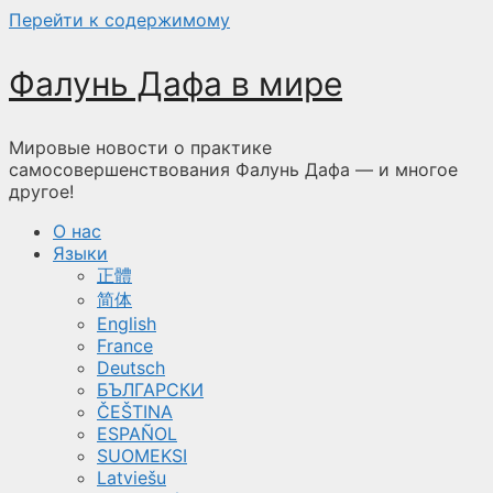
Перейти к содержимому
Фалунь Дафа в мире
Мировые новости о практике
самосовершенствования Фалунь Дафа — и многое
другое!
О нас
Языки
正體
简体
English
France
Deutsch
БЪЛГАРСКИ
ČEŠTINA
ESPAÑOL
SUOMEKSI
Latviešu