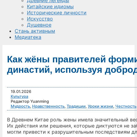
Древние легенды
Китайские идиомы
Исторические личности
Искусство
Душевное
Стань активным
Медиатека
Как жёны правителей форми
династий, используя добро
19.01.2026
Культура
Редактор Yuanming
Мудрость
,
Нравственность
,
Традиции
,
Уроки жизни
,
Честность
В Древнем Китае роль жены имела значительный вес
Их действия или решения, которые диктуются не заб
могли привести к разрушительным последствиям дл