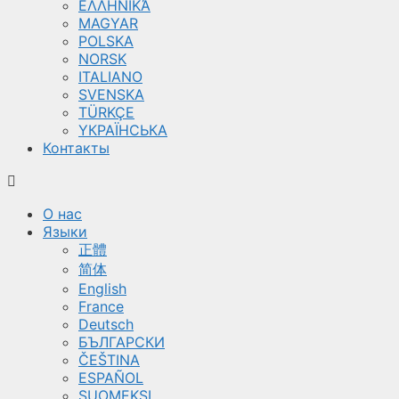
ΕΛΛΗΝΙΚΆ
MAGYAR
POLSKA
NORSK
ITALIANO
SVENSKA
TÜRKÇE
YКРАЇНСЬКА
Контакты
О нас
Языки
正體
简体
English
France
Deutsch
БЪЛГАРСКИ
ČEŠTINA
ESPAÑOL
SUOMEKSI