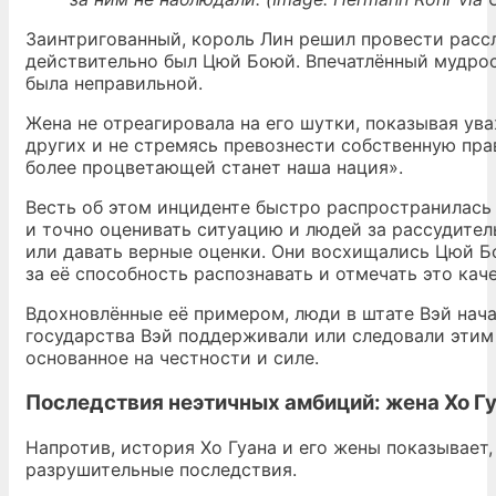
Заинтригованный, король Лин решил провести рассл
действительно был Цюй Боюй. Впечатлённый мудрост
была неправильной.
Жена не отреагировала на его шутки, показывая ув
других и не стремясь превознести собственную пра
более процветающей станет наша нация».
Весть об этом инциденте быстро распространилась 
и точно оценивать ситуацию и людей за рассудите
или давать верные оценки. Они восхищались Цюй Б
за её способность распознавать и отмечать это кач
Вдохновлённые её примером, люди в штате Вэй нача
государства Вэй поддерживали или следовали этим 
основанное на честности и силе.
Последствия неэтичных амбиций: жена Хо Г
Напротив, история Хо Гуана и его жены показывает
разрушительные последствия.