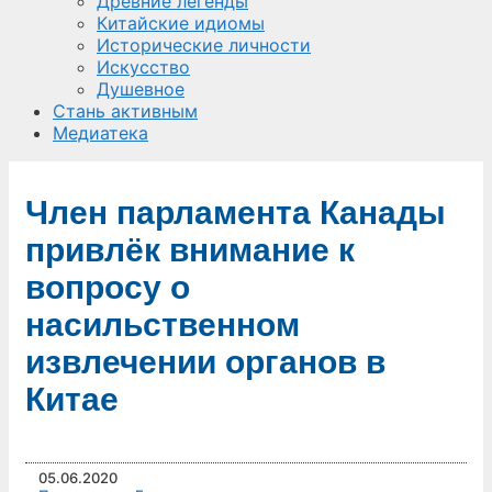
Древние легенды
Китайские идиомы
Исторические личности
Искусство
Душевное
Стань активным
Медиатека
Член парламента Канады
привлёк внимание к
вопросу о
насильственном
извлечении органов в
Китае
05.06.2020