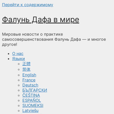
Перейти к содержимому
Фалунь Дафа в мире
Мировые новости о практике
самосовершенствования Фалунь Дафа — и многое
другое!
О нас
Языки
正體
简体
English
France
Deutsch
БЪЛГАРСКИ
ČEŠTINA
ESPAÑOL
SUOMEKSI
Latviešu