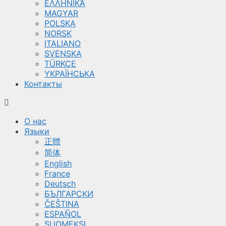
ΕΛΛΗΝΙΚΆ
MAGYAR
POLSKA
NORSK
ITALIANO
SVENSKA
TÜRKÇE
YКРАЇНСЬКА
Контакты
О нас
Языки
正體
简体
English
France
Deutsch
БЪЛГАРСКИ
ČEŠTINA
ESPAÑOL
SUOMEKSI