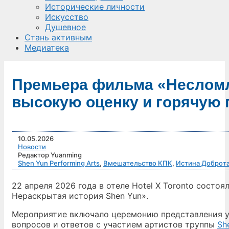
Исторические личности
Искусство
Душевное
Стань активным
Медиатека
Премьера фильма «Несломл
высокую оценку и горячую 
10.05.2026
Новости
Редактор Yuanming
Shen Yun Performing Arts
,
Вмешательство КПК
,
Истина Доброт
22 апреля 2026 года в отеле Hotel X Toronto сост
Нераскрытая история Shen Yun».
Мероприятие включало церемонию представления уч
вопросов и ответов с участием артистов труппы
Sh