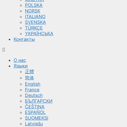
POLSKA
NORSK
ITALIANO
SVENSKA
TÜRKÇE
YКРАЇНСЬКА
Контакты
О нас
Языки
正體
简体
English
France
Deutsch
БЪЛГАРСКИ
ČEŠTINA
ESPAÑOL
SUOMEKSI
Latviešu