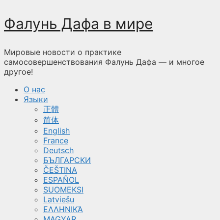
Перейти
Фалунь Дафа в мире
к
содержимому
Мировые новости о практике
самосовершенствования Фалунь Дафа — и многое
другое!
О нас
Языки
正體
简体
English
France
Deutsch
БЪЛГАРСКИ
ČEŠTINA
ESPAÑOL
SUOMEKSI
Latviešu
ΕΛΛΗΝΙΚΆ
MAGYAR