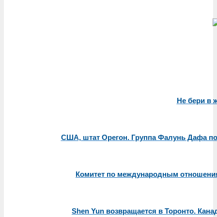
Не бери в 
США, штат Орегон. Группа Фалунь Дафа по
Комитет по международным отношения
Shen Yun возвращается в Торонто. Кан