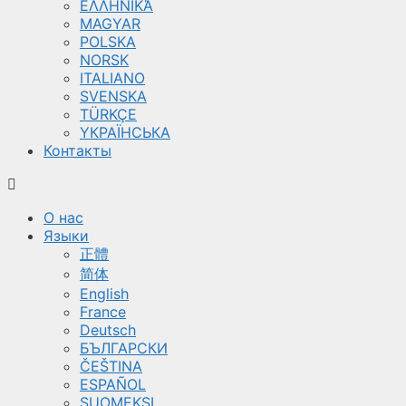
ΕΛΛΗΝΙΚΆ
MAGYAR
POLSKA
NORSK
ITALIANO
SVENSKA
TÜRKÇE
YКРАЇНСЬКА
Контакты
О нас
Языки
正體
简体
English
France
Deutsch
БЪЛГАРСКИ
ČEŠTINA
ESPAÑOL
SUOMEKSI