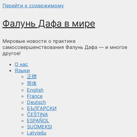
Перейти к содержимому
Фалунь Дафа в мире
Мировые новости о практике
самосовершенствования Фалунь Дафа — и многое
другое!
О нас
Языки
正體
简体
English
France
Deutsch
БЪЛГАРСКИ
ČEŠTINA
ESPAÑOL
SUOMEKSI
Latviešu