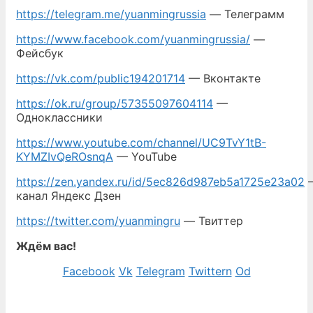
https://telegram.me/yuanmingrussia
— Телеграмм
https://www.facebook.com/yuanmingrussia/
—
Фейсбук
https://vk.com/public194201714
— Вконтакте
https://ok.ru/group/57355097604114
—
Одноклассники
https://www.youtube.com/channel/UC9TvY1tB-
KYMZIvQeROsnqA
— YouTube
https://zen.yandex.ru/id/5ec826d987eb5a1725e23a02
канал Яндекс Дзен
https://twitter.com/yuanmingru
— Твиттер
Ждём вас!
Facebook
Vk
Telegram
Twittern
Od