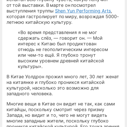
от той выставки. В марте он посмотрел
выступления труппы
Shen Yun Performing Arts
,
которая гастролирует по миру, возрождая 5000-
летнюю китайскую культуру.
«Во время представления я не мог
сдержать слёз, — говорит он. — Мой
интерес к Китаю был продиктован
отнюдь не геополитическим интересом
или чем-то ещё. Я глубоко тронут
высоким уровнем древней китайской
культуры».
В Китае Уолдрон прожил много лет, 30 лет женат
на китаянке и глубоко проникся китайской
культурой, насколько это возможно для
западного человека.
Многие вещи в Китае он видит не так, как сами
китайцы, поскольку смотрит через призму
Запада, но видит и то, чего не могут видеть
многие западные жители, поскольку глубоко
проникся китайской культурой. Его точка зрения