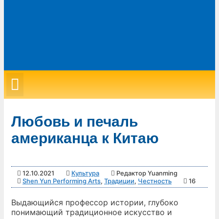
Любовь и печаль
американца к Китаю
12.10.2021
Культура
Редактор Yuanming
Shen Yun Performing Arts
,
Традиции
,
Честность
16
Выдающийся профессор истории, глубоко
понимающий традиционное искусство и