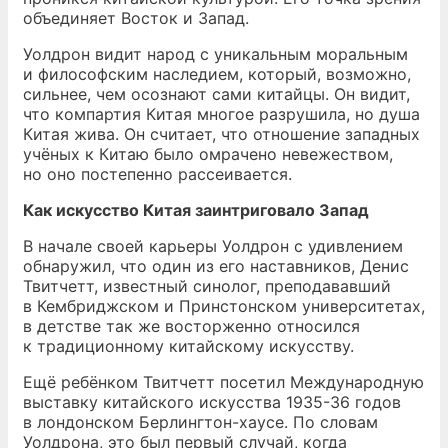
объединяет Восток и Запад.
Уолдрон видит народ с уникальным моральным
и философским наследием, который, возможно,
сильнее, чем осознают сами китайцы. Он видит,
что компартия Китая многое разрушила, но душа
Китая жива. Он считает, что отношение западных
учёных к Китаю было омрачено невежеством,
но оно постепенно рассеивается.
Как искусство Китая заинтриговало Запад
В начале своей карьеры Уолдрон с удивлением
обнаружил, что один из его наставников, Денис
Твитчетт, известный синолог, преподававший
в Кембриджском и Принстонском университетах,
в детстве так же восторженно относился
к традиционному китайскому искусству.
Ещё ребёнком Твитчетт посетил Международную
выставку китайского искусства 1935-36 годов
в лондонском Берлингтон-хаусе. По словам
Уолдрона, это был первый случай, когда