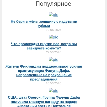
Популярное
Не бери в жёны женщину с надутыми
губами
30.06.2026
Что происходит внутри вас, когда вы
завидуете кому-то?
27.06.2026
Жители Финляндии поддерживают усилия
практикующих Фалунь Дафа,
направленные на прекращение
преследования
26.06.2026
США, штат Орегон. Группа Фалунь Дафа
получила главную награду на параде
«Звёздный свет» в Портленде