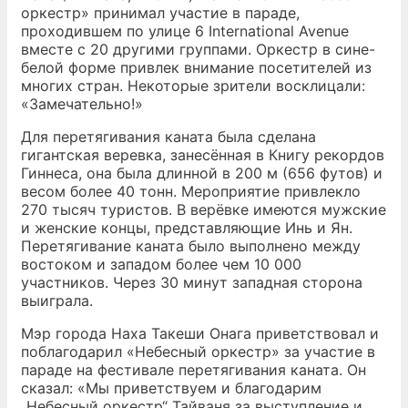
oркестр» принимал участие в параде,
проходившем по улице 6 International Avenue
вместе с 20 другими группами. Оркестр в сине-
белой форме привлек внимание посетителей из
многих стран. Некоторые зрители восклицали:
«Замечательнo!»
Для перетягивания каната была сделана
гигантская веревка, занесённая в Книгу рекордов
Гиннеса, oна была длинной в 200 м (656 футов) и
весом более 40 тонн. Мероприятиe привлекло
270 тысяч туристов. В верёвке имеются мужские
и женские концы, представляющие Инь и Ян.
Перетягивание каната было выполнено между
востоком и западом более чем 10 000
участников. Через 30 минут западная сторoна
выигралa.
Мэр города Наха Такеши Oнага приветствовал и
поблагодарил «Небесный оркестр» за участиe в
параде на фестивалe перетягивания каната. Он
сказал: «Mы приветствуем и благодарим
„Небесный оркестр“ Тайваня за выступлениe и