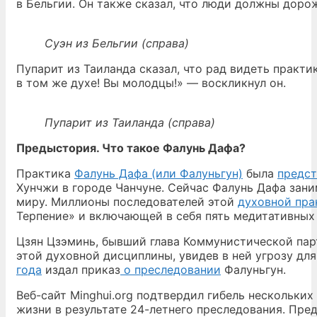
в Бельгии. Он также сказал, что люди должны доро
Суэн из Бельгии (справа)
Пупарит из Таиланда сказал, что рад видеть прак
в том же духе! Вы молодцы!» — воскликнул он.
Пупарит из Таиланда (справа)
Предыстория. Что такое Фалунь Дафа?
Практика
Фалунь Дафа (или Фалуньгун)
была
предст
Хунчжи в городе Чанчуне. Сейчас Фалунь Дафа зани
миру. Миллионы последователей этой
духовной пра
Терпение» и включающей в себя пять медитативных
Цзян Цзэминь, бывший глава Коммунистической парт
этой духовной дисциплины, увидев в ней угрозу дл
года
издал приказ
о преследовании
Фалуньгун.
Веб-сайт Minghui.org подтвердил гибель нескольки
жизни в результате 24-летнего преследования. Пре