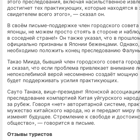
этого преследования, включая насильственное извле
достигнет тех практикующих, которые находятся в з
свидетелем всего этого», — сказал он.
В своём письме-поддержке член городского совета
японцы, не можем просто стоять в стороне и наблю
в соседней стране!» Он также указал, что в прошл
официально признаны в Японии беженцами. Однако,
необходимо положить конец преследованию Фалунь
Такао Миида, бывший член городского совета горо
и сказал, что если проблема привлекает внимание л
непоколебимой верой несомненно создаёт мощную си
будет поддерживать усилия практикующих.
Сауто Танака, вице-президент Японской ассоциации
преследование компартией Китая уйгурского народ
за рубеж. Говоря «нет» авторитарной системе, пр
мужество китайского народа, но и передают миру п
изменят будущее. Стремление к свободе и достоин
общество», — говорится в письме.
Отзывы туристов