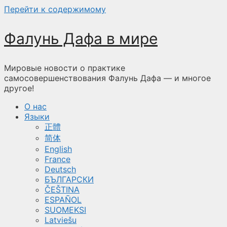
Перейти к содержимому
Фалунь Дафа в мире
Мировые новости о практике
самосовершенствования Фалунь Дафа — и многое
другое!
О нас
Языки
正體
简体
English
France
Deutsch
БЪЛГАРСКИ
ČEŠTINA
ESPAÑOL
SUOMEKSI
Latviešu