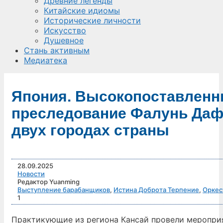
Древние легенды
Китайские идиомы
Исторические личности
Искусство
Душевное
Стань активным
Медиатека
Япония. Высокопоставленн
преследование Фалунь Даф
двух городах страны
28.09.2025
Новости
Редактор Yuanming
Выступление барабанщиков
,
Истина Доброта Терпение
,
Оркес
1
Практикующие из региона Кансай провели мероприят