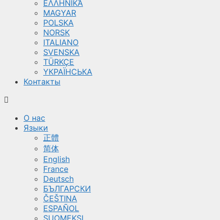
ΕΛΛΗΝΙΚΆ
MAGYAR
POLSKA
NORSK
ITALIANO
SVENSKA
TÜRKÇE
YКРАЇНСЬКА
Контакты
О нас
Языки
正體
简体
English
France
Deutsch
БЪЛГАРСКИ
ČEŠTINA
ESPAÑOL
SUOMEKSI