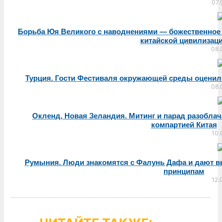
07.
Борьба Юя Великого с наводнениями — божественное
китайской цивилизац
08.
Турция. Гости Фестиваля окружающей среды оцени
08.
Окленд, Новая Зеландия. Митинг и парад разобла
компартией Китая
10.
Румыния. Люди знакомятся с Фалунь Дафа и дают в
принципам
12.