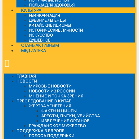
ПОНИМАНИЕ И ОПЫТ
ПОЛЬЗА ДЛЯ ЗДОРОВЬЯ
КУЛЬТУРА
РЕИНКАРНАЦИЯ
ДРЕВНИЕ ЛЕГЕНДЫ
КИТАЙСКИЕ ИДИОМЫ
ИСТОРИЧЕСКИЕ ЛИЧНОСТИ
ИСКУССТВО
ДУШЕВНОЕ
СТАНЬ АКТИВНЫМ
МЕДИАТЕКА
ГЛАВНАЯ
НОВОСТИ
МИРОВЫЕ НОВОСТИ
НОВОСТИ ИЗ РОССИИ
МНЕНИЕ И ТОЧКА ЗРЕНИЯ
ПРЕСЛЕДОВАНИЕ В КИТАЕ
ЖЕРТВА УГНЕТЕНИЯ
ФАКТЫ И ЦИФРЫ
АРЕСТЫ, ПЫТКИ, УБИЙСТВА
ИЗВЛЕЧЕНИЕ ОРГАНОВ
ГРАЖДАНСКОЕ МУЖЕСТВО
ПОДДЕРЖКА В ЕВРОПЕ
ГОЛОСА ПОДДЕРЖКИ