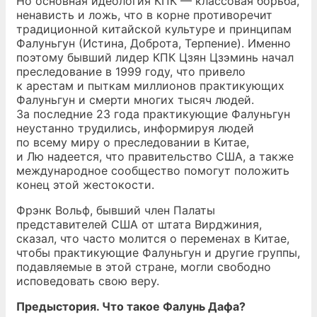
Но основная идеология КПК — классовая борьба,
ненависть и ложь, что в корне противоречит
традиционной китайской культуре и принципам
Фалуньгун (Истина, Доброта, Терпение). Именно
поэтому бывший лидер КПК Цзян Цзэминь начал
преследование в 1999 году, что привело
к арестам и пыткам миллионов практикующих
Фалуньгун и смерти многих тысяч людей.
За последние 23 года практикующие Фалуньгун
неустанно трудились, информируя людей
по всему миру о преследовании в Китае,
и Лю надеется, что правительство США, а также
международное сообщество помогут положить
конец этой жестокости.
Фрэнк Вольф, бывший член Палаты
представителей США от штата Вирджиния,
сказал, что часто молится о переменах в Китае,
чтобы практикующие Фалуньгун и другие группы,
подавляемые в этой стране, могли свободно
исповедовать свою веру.
Предыстория. Что такое Фалунь Дафа?