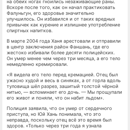
на обеих ногах гноились незаживающие раны.
Вскоре после того, как он начал практиковать
Фалуньгун, его здоровье значительно
улучшилось. Он избавился и от таких вредных
привычек как курение и излишнее употребление
спиртных напитков.
В марте 2004 года Ханя арестовали и отправили
в центр заключения район Фаншань, где его
жестоко избивали более десяти полицейских.
Он умер менее чем через три месяца, а его тело
немедленно кремировали.
«Я видела его тело перед кремацией. Отец был
ужасно худой и весь в синяках, а от горла вдоль
туловища шёл разрез, зашитый толстой чёрной
нитью, — вспоминает его дочь. — Мы прощупали
его живот и поняли, что он набит льдом».
Полиция заявила, что он умер от сердечного
приступа, но Юй Хань понимала, что это
неправда, поскольку отец всё это время был
здоров. «Только через три года я узнала