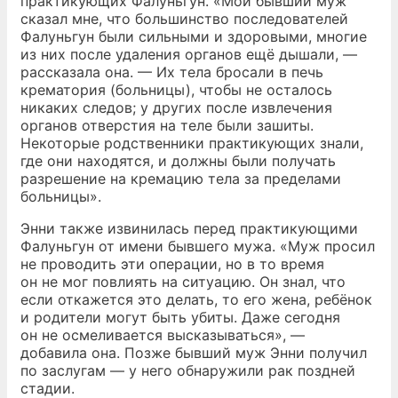
практикующих Фалуньгун. «Мой бывший муж
сказал мне, что большинство последователей
Фалуньгун были сильными и здоровыми, многие
из них после удаления органов ещё дышали, —
рассказала она. — Их тела бросали в печь
крематория (больницы), чтобы не осталось
никаких следов; у других после извлечения
органов отверстия на теле были зашиты.
Некоторые родственники практикующих знали,
где они находятся, и должны были получать
разрешение на кремацию тела за пределами
больницы».
Энни также извинилась перед практикующими
Фалуньгун от имени бывшего мужа. «Муж просил
не проводить эти операции, но в то время
он не мог повлиять на ситуацию. Он знал, что
если откажется это делать, то его жена, ребёнок
и родители могут быть убиты. Даже сегодня
он не осмеливается высказываться», —
добавила она. Позже бывший муж Энни получил
по заслугам — у него обнаружили рак поздней
стадии.