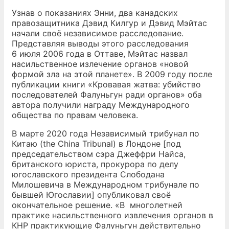
Узнав о показаниях Энни, два канадских
правозащитника Дэвид Килгур и Дэвид Мэйтас
начали своё независимое расследование.
Представляя выводы этого расследования
6 июля 2006 года в Оттаве, Мэйтас назвал
насильственное излечение органов «новой
формой зла на этой планете». В 2009 году после
публикации книги «Кровавая жатва: убийство
последователей Фалуньгун ради органов» оба
автора получили награду Международного
общества по правам человека.
В марте 2020 года Независимый трибунал по
Китаю (the China Tribunal) в Лондоне [под
председательством сэра Джеффри Найса,
британского юриста, прокурора по делу
югославского президента Слободана
Милошевича в Международном трибунале по
бывшей Югославии] опубликовал своё
окончательное решение. «В многолетней
практике насильственного извлечения органов в
КНР практикующие Фалуньгун действительно