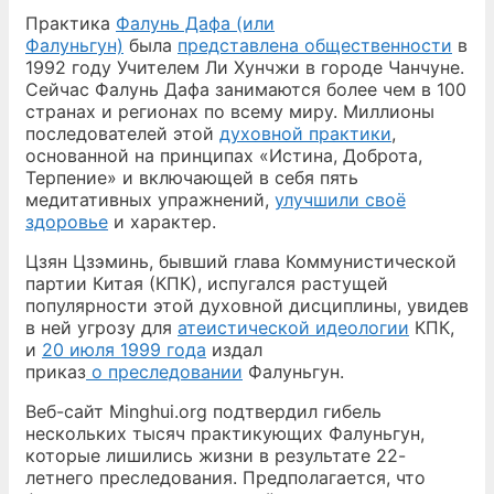
Практика
Фалунь Дафа (или
Фалуньгун)
была
представлена общественности
в
1992 году Учителем Ли Хунчжи в городе Чанчуне.
Сейчас Фалунь Дафа занимаются более чем в 100
странах и регионах по всему миру. Миллионы
последователей этой
духовной практики
,
основанной на принципах «Истина, Доброта,
Терпение» и включающей в себя пять
медитативных упражнений,
улучшили своё
здоровье
и характер.
Цзян Цзэминь, бывший глава Коммунистической
партии Китая (КПК), испугался растущей
популярности этой духовной дисциплины, увидев
в ней угрозу для
атеистической идеологии
КПК,
и
20 июля 1999 года
издал
приказ
о преследовании
Фалуньгун.
Веб-сайт Minghui.org подтвердил гибель
нескольких тысяч практикующих Фалуньгун,
которые лишились жизни в результате 22-
летнего преследования. Предполагается, что