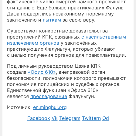
фактическое число смертей намного превышает
эти данные. Ещё больше практикующих Фалунь
Дафа подверглись незаконному тюремному
заключению и
пыткам
за свою веру.
Существуют конкретные доказательства
преступлений КПК, связанных
с насильственным
извлечением органов
у заключённых
практикующих Фалуньгун, которых убивают
с целью получения органов для трансплантации.
Под личным руководством Цзяна КПК
создала
«Офис 610»
, внеправовой орган
безопасности, полномочия которого превышают
полномочия полицейских и судебных органов.
Единственной функцией «Офиса 610»
является
преследование
Фалуньгун.
Источник:
en.minghui.org
Facebook
Vk
Telegram
Twittern
Od