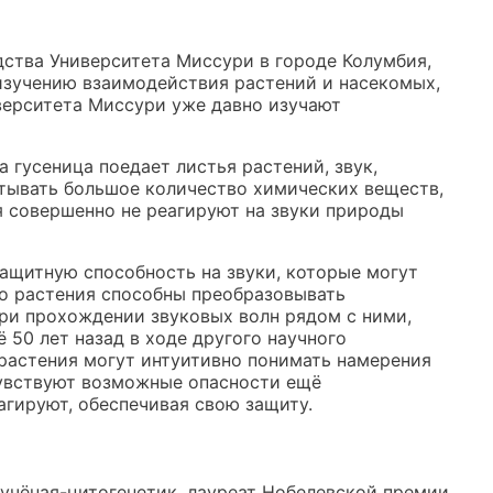
ства Университета Миссури в городе Колумбия,
изучению взаимодействия растений и насекомых,
иверситета Миссури уже давно изучают
а гусеница поедает листья растений, звук,
атывать большое количество химических веществ,
 совершенно не реагируют на звуки природы
защитную способность на звуки, которые могут
то растения способны преобразовывать
ри прохождении звуковых волн рядом с ними,
 50 лет назад в ходе другого научного
растения могут интуитивно понимать намерения
чувствуют возможные опасности ещё
гируют, обеспечивая свою защиту.
 учёная-цитогенетик, лауреат Нобелевской премии