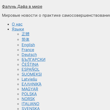
Перейти
Фалунь Дафа в мире
к
Мировые новости о практике самосовершенствования
содержимому
О нас
Языки
正體
简体
English
France
Deutsch
БЪЛГАРСКИ
ČEŠTINA
ESPAÑOL
SUOMEKSI
Latviešu
ΕΛΛΗΝΙΚΆ
MAGYAR
POLSKA
NORSK
ITALIANO
SVENSKA