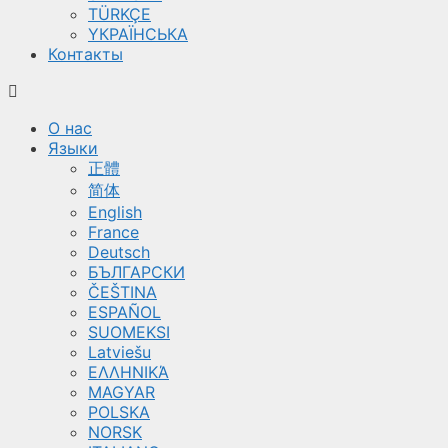
TÜRKÇE
YКРАЇНСЬКА
Контакты
О нас
Языки
正體
简体
English
France
Deutsch
БЪЛГАРСКИ
ČEŠTINA
ESPAÑOL
SUOMEKSI
Latviešu
ΕΛΛΗΝΙΚΆ
MAGYAR
POLSKA
NORSK