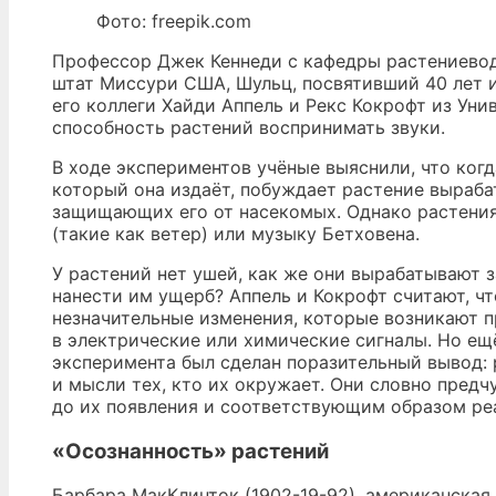
Фото: freepik.com
Профессор Джек Кеннеди с кафедры растениевод
штат Миссури США, Шульц, посвятивший 40 лет 
его коллеги Хайди Аппель и Рекс Кокрофт из Ун
способность растений воспринимать звуки.
В ходе экспериментов учёные выяснили, что когд
который она издаёт, побуждает растение выраб
защищающих его от насекомых. Однако растения
(такие как ветер) или музыку Бетховена.
У растений нет ушей, как же они вырабатывают 
нанести им ущерб? Аппель и Кокрофт считают, ч
незначительные изменения, которые возникают п
в электрические или химические сигналы. Но ещё
эксперимента был сделан поразительный вывод: 
и мысли тех, кто их окружает. Они словно пред
до их появления и соответствующим образом реа
«Осознанность» растений
Барбара МакКлинток (1902-19-92), американская