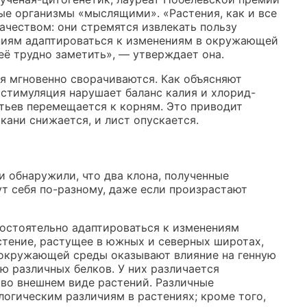
ые организмы «мыслящими». «Растения, как и все
чеством: они стремятся извлекать пользу
ениям адаптироваться к изменениям в окружающей
 её трудно заметить», — утверждает она.
ья мгновенно сворачиваются. Как объясняют
 стимуляция нарушает баланс калия и хлорид-
истьев перемещается к корням. Это приводит
ткани снижается, и лист опускается.
и обнаружили, что два клона, полученные
ут себя по-разному, даже если произрастают
мостоятельно адаптироваться к изменениям
стение, растущее в южных и северных широтах,
я окружающей среды оказывают влияние на генную
ю различных белков. У них различается
 во внешнем виде растений. Различные
огическим различиям в растениях; кроме того,