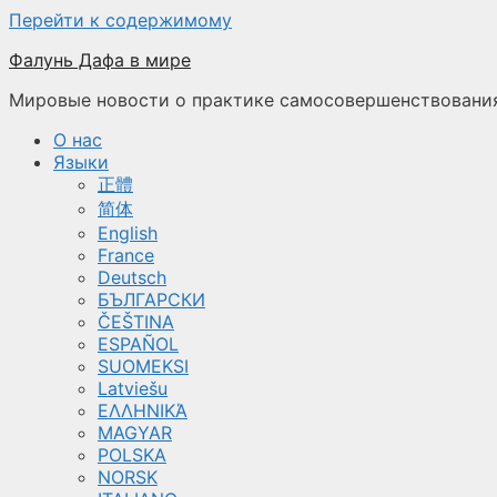
Перейти к содержимому
Фалунь Дафа в мире
Мировые новости о практике самосовершенствования
О нас
Языки
正體
简体
English
France
Deutsch
БЪЛГАРСКИ
ČEŠTINA
ESPAÑOL
SUOMEKSI
Latviešu
ΕΛΛΗΝΙΚΆ
MAGYAR
POLSKA
NORSK