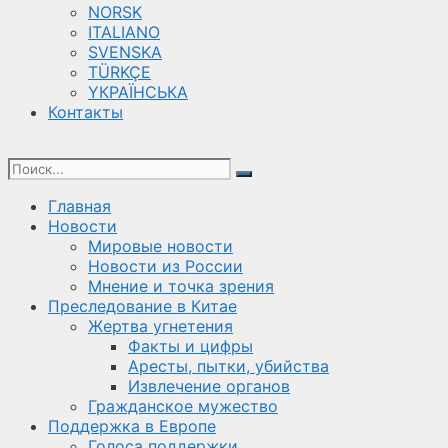
NORSK
ITALIANO
SVENSKA
TÜRKÇE
YКРАЇНСЬКА
Контакты
Главная
Новости
Мировые новости
Новости из России
Мнение и точка зрения
Преследование в Китае
Жертва угнетения
Факты и цифры
Аресты, пытки, убийства
Извлечение органов
Гражданское мужество
Поддержка в Европе
Голоса поддержки