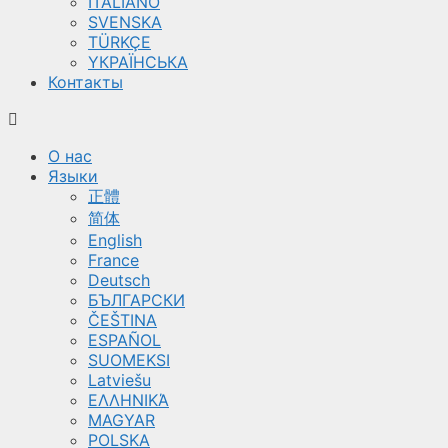
ITALIANO
SVENSKA
TÜRKÇE
YКРАЇНСЬКА
Контакты
О нас
Языки
正體
简体
English
France
Deutsch
БЪЛГАРСКИ
ČEŠTINA
ESPAÑOL
SUOMEKSI
Latviešu
ΕΛΛΗΝΙΚΆ
MAGYAR
POLSKA