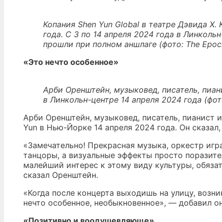
Копания Shen Yun Global в театре Дэвида Х.
года. С 3 по 14 апреля 2024 года в Линколь
прошли при полном аншлаге (фото: The Epoc
«Это нечто особенное»
Арби Оренштейн, музыковед, писатель, пиан
в Линкольн-центре 14 апреля 2024 года (фот
Арби Оренштейн, музыковед, писатель, пианист 
Yun в Нью-Йорке 14 апреля 2024 года. Он сказал,
«Замечательно! Прекрасная музыка, оркестр иг
танцоры, а визуальные эффекты просто поразите
малейший интерес к этому виду культуры, обяза
сказал Оренштейн.
«Когда после концерта выходишь на улицу, возн
нечто особенное, необыкновенное», — добавил он
«Позитивно и воодушевляюще»