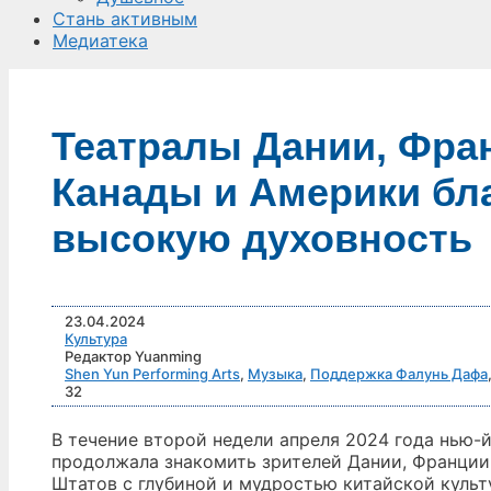
Стань активным
Медиатека
Театралы Дании, Фра
Канады и Америки бла
высокую духовность
23.04.2024
Культура
Редактор Yuanming
Shen Yun Performing Arts
,
Музыка
,
Поддержка Фалунь Дафа
32
В течение второй недели апреля 2024 года нью-
продолжала знакомить зрителей Дании, Франции
Штатов с глубиной и мудростью китайской культ