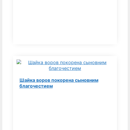
Шайка воров покорена сыновним
благочестием