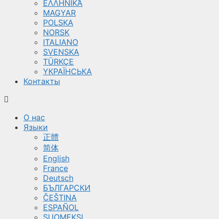
ΕΛΛΗΝΙΚΆ
MAGYAR
POLSKA
NORSK
ITALIANO
SVENSKA
TÜRKÇE
YКРАЇНСЬКА
Контакты
О нас
Языки
正體
简体
English
France
Deutsch
БЪЛГАРСКИ
ČEŠTINA
ESPAÑOL
SUOMEKSI