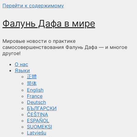
Перейти к содержимому
Фалунь Дафа в мире
Мировые новости о практике
самосовершенствования Фалунь Дафа — и многое
другое!
О нас
Языки
正體
简体
English
France
Deutsch
БЪЛГАРСКИ
ČEŠTINA
ESPAÑOL
SUOMEKSI
Latviešu