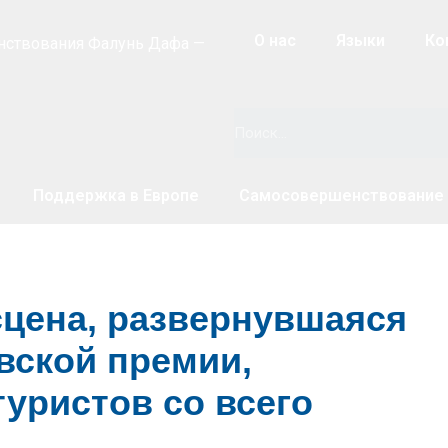
О нас
Языки
Ко
нствования Фалунь Дафа —
Поддержка в Европе
Самосовершенствование
сцена, развернувшаяся
вской премии,
уристов со всего