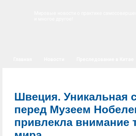
Мировые новости о практике самосоверше
и многое другое!
Главная
Новости
Преследование в Китае
Швеция. Уникальная 
перед Музеем Нобеле
привлекла внимание т
мира