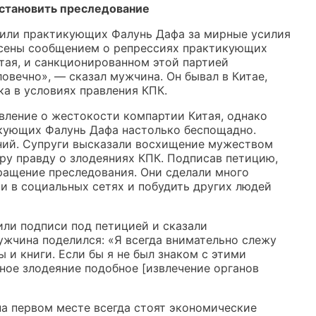
становить преследование
рили практикующих Фалунь Дафа за мирные усилия
ясены сообщением о репрессиях практикующих
тая, и санкционированном этой партией
овечно», — сказал мужчина. Он бывал в Китае,
ка в условиях правления КПК.
вление о жестокости компартии Китая, однако
икующих Фалунь Дафа настолько беспощадно.
ений. Супруги высказали восхищение мужеством
у правду о злодеяниях КПК. Подписав петицию,
ращение преследования. Они сделали много
ми в социальных сетях и побудить других людей
или подписи под петицией и сказали
ужчина поделился: «Я всегда внимательно слежу
и книги. Если бы я не был знаком с этими
бное злодеяние подобное [извлечение органов
на первом месте всегда стоят экономические