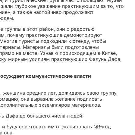
и, и туристические группы часто посещают Музей
жали глубокое уважение практикующим за то, что
ние», а также настойчиво продолжают
людям.
е группы в этот район, они с радостью
ям, почему практикующие демонстрируют
Многие туристы подходили к стенду, чтобы
териалы. Материалы были подготовлены
 прямо на месте. Узнав о происходящем в Китае,
жку мирным усилиям практикующих Фалунь Дафа,
и осуждает коммунистические власти
, женщина средних лет, дожидаясь свою группу,
ормацию, она выразила желание подписать
дополнительных экземпляров материалов.
нь Дафа до большего числа людей:
у и буду советовать им отсканировать QR-код
а она.