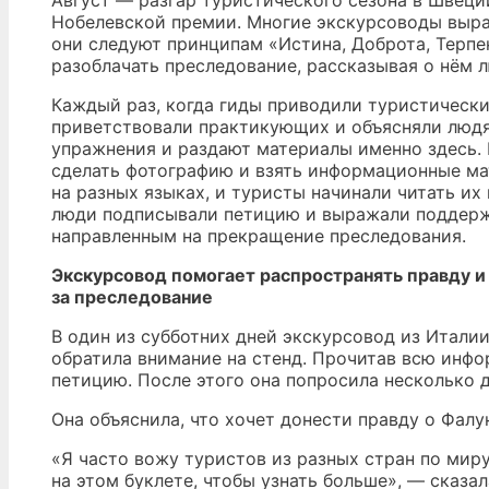
Август — разгар туристического сезона в Швеци
Нобелевской премии. Многие экскурсоводы выра
они следуют принципам «Истина, Доброта, Терпе
разоблачать преследование, рассказывая о нём 
Каждый раз, когда гиды приводили туристически
приветствовали практикующих и объясняли люд
упражнения и раздают материалы именно здесь. 
сделать фотографию и взять информационные ма
на разных языках, и туристы начинали читать их
люди подписывали петицию и выражали поддер
направленным на прекращение преследования.
Экскурсовод помогает распространять правду 
за преследование
В один из субботних дней экскурсовод из Италии
обратила внимание на стенд. Прочитав всю инф
петицию. После этого она попросила несколько 
Она объяснила, что хочет донести правду о Фалу
«Я часто вожу туристов из разных стран по мир
на этом буклете, чтобы узнать больше», — сказал