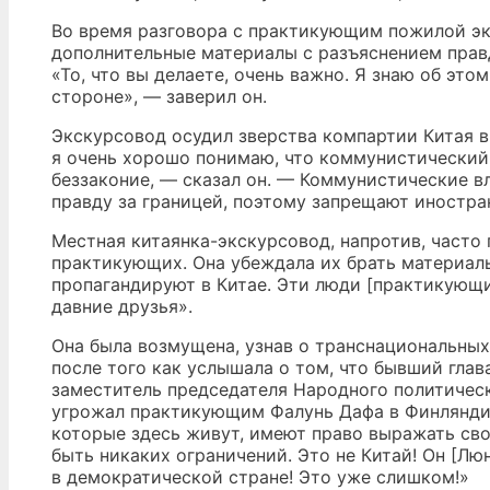
Во время разговора с практикующим пожилой экс
дополнительные материалы с разъяснением прав
«То, что вы делаете, очень важно. Я знаю об это
стороне», — заверил он.
Экскурсовод осудил зверства компартии Китая в
я очень хорошо понимаю, что коммунистически
беззаконие, — сказал он. — Коммунистические вл
правду за границей, поэтому запрещают иностра
Местная китаянка-экскурсовод, напротив, часто
практикующих. Она убеждала их брать материалы 
пропагандируют в Китае. Эти люди [практикующи
давние друзья».
Она была возмущена, узнав о транснациональных
после того как услышала о том, что бывший гла
заместитель председателя Народного политическ
угрожал практикующим Фалунь Дафа в Финляндии
которые здесь живут, имеют право выражать сво
быть никаких ограничений. Это не Китай! Он [Лю
в демократической стране! Это уже слишком!»