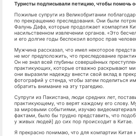
Туристы подписывали петицию, чтобы помочь о
Пожилые супруги из Великобритании поблагода
по прекращению преследования. Они были потр
Фалунь Дафа, которые продолжает компартия Ки
насильственном извлечении органов. «Это бесчел
и его долгие годы беспокоил вопрос прав челове
Мужчина рассказал, что имел некоторое предста
не мог предположить, что преследование практ
Он не знал всей глубины совершённых преступл
практикующих, которые отважно раскрывают мир
они выразили надежду внести свой вклад в прек
фотографий у стенда, чтобы затем поделиться и
обратить внимание на эту трагедию.
Супруги из Пакистана, люди средних лет, постав
практикующему, что верят каждому его слову. М
за мировыми событиями, изучаю видеоматериалы 
фактами, было бы трудно представить, что подо
у живых людей] до сих пор происходит в Китае.
Я прекрасно понимаю, что для компартии Китая 