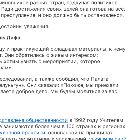
чиновников разных стран, подкупая политиков
Ради достижения своих целей она готова на всё.
преступление, и оно должно быть остановлено».
достойны уважения.
унь Дафа
цу и практикующий складывал материалы, к нему
т. Они обратились с живым интересом:
 хотим узнать о мероприятии, которое
нам».
следовании, а также сообщил, что Палата
луньгун». Они сказали: «Похоже, мы приехали
лаете доброе дело. Мы будем молиться за вас.
дставлена общественности
в 1992 году Учителем
 занимаются более чем в 100 странах и регионах
уховной практики
, основанной на принципах
бя пять медитативных упражнений,
улучшили своё