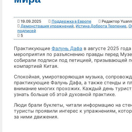
19.09.2025
Поддержка в Европе
Редактор Yuanm
Демонстрация упражнений
,
Истина Доброта Терпение
,
О
подписей
5
Практикующие
Фалунь Дафа
в августе 2025 года
мероприятия по разъяснению правды перед Музе
собирали подписи под петицией, призывающей 
компартией Китая.
Спокойная, умиротворяющая музыка, сопровожд
практикующие Фалунь Дафа, а также стенды и п
внимание многих прохожих. Каждый день турист
узнать больше об этой духовной практике.
Люди брали буклеты, читали информацию на сте
туристы проявили интерес к упражнениям, кото
за ними движения.