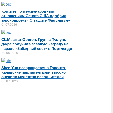
Комитет по международным
отношениям Сената США одобрил
законопроект «О защите Фалуньгун»
01.07.2026
США, штат Орегон. Группа Фалунь
Дафа получила главную награду на
параде «Звёздный свет» в Портленде
30.06.2026
Shen Yun возвращается в Торонто.
Канадские парламентарии высоко
оценили мужество исполнителей
03.07.2026