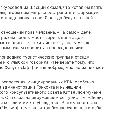
курсовод из Швеции сказал, что хотел бы взять
ды, чтобы помочь распространить информацию.
м и поддерживаю вас. Я всегда буду на вашей
 отношении прав человека. «На самом деле,
й режим продолжает творить вопиющее
асти боятся, что китайские туристы узнают
нным гидам говорить о преследовании».
 приводила туристические группы к стенду
и с улыбкой говорила: «Не верьте тому, что
е Фалунь Дафа] очень добрые, многие из них мои
 репрессиях, инициированных КПК, особенно
ва администрации Гонконга и нынешний
ого консультативного совета Китая Люн Чуньин
. Она сказала окружавшим её туристам: «Люди,
и мысли и иметь убеждения. В этом не должно
н Чуньин] осмелился так безрассудно вести себя