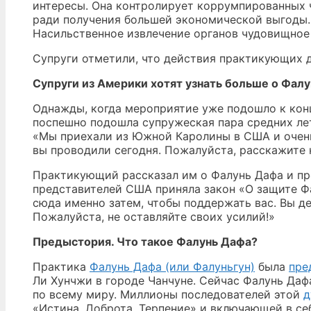
интересы. Она контролирует коррумпированных 
ради получения большей экономической выгоды. 
Насильственное извлечение органов чудовищное 
Супруги отметили, что действия практикующих 
Супруги из Америки хотят узнать больше о Фал
Однажды, когда мероприятие уже подошло к кон
поспешно подошла супружеская пара средних ле
«Мы приехали из Южной Каролины в США и очень
вы проводили сегодня. Пожалуйста, расскажите 
Практикующий рассказал им о Фалунь Дафа и пре
представителей США приняла закон «О защите Фа
сюда именно затем, чтобы поддержать вас. Вы де
Пожалуйста, не оставляйте своих усилий!»
Предыстория. Что такое Фалунь Дафа?
Практика
Фалунь Дафа (или Фалуньгун)
была
пре
Ли Хунчжи в городе Чанчуне. Сейчас Фалунь Дафа
по всему миру. Миллионы последователей этой
д
«Истина, Доброта, Терпение» и включающей в се