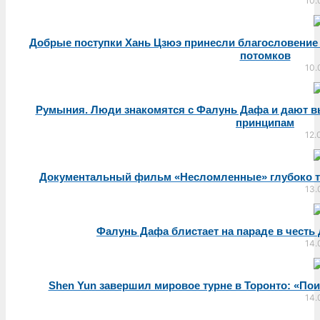
10.
Добрые поступки Хань Цзюэ принесли благословение 
потомков
10.
Румыния. Люди знакомятся с Фалунь Дафа и дают в
принципам
12.
Документальный фильм «Несломленные» глубоко тр
13.
Фалунь Дафа блистает на параде в честь
14.
Shen Yun завершил мировое турне в Торонто: «По
14.