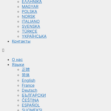
ΕΛΛΗΝΙΚΆ
MAGYAR
POLSKA
NORSK
ITALIANO
SVENSKA
TÜRKÇE
YКРАЇНСЬКА
Контакты
О нас
Языки
正體
简体
English
France
Deutsch
БЪЛГАРСКИ
ČEŠTINA
ESPAÑOL
SUOMEKSI