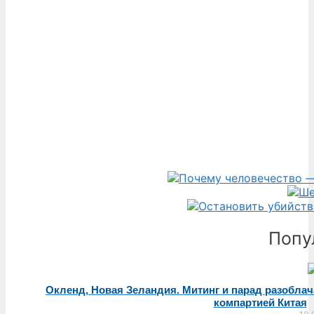
Попу
Окленд, Новая Зеландия. Митинг и парад разобла
компартией Китая