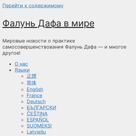
Перейти к содержимому
Фалунь Дафа в мире
Мировые новости о практике
самосовершенствования Фалунь Дафа — и многое
другое!
О нас
Языки
正體
简体
English
France
Deutsch
БЪЛГАРСКИ
ČEŠTINA
ESPAÑOL
SUOMEKSI
Latviešu