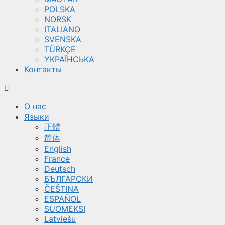
POLSKA
NORSK
ITALIANO
SVENSKA
TÜRKÇE
YКРАЇНСЬКА
Контакты
О нас
Языки
正體
简体
English
France
Deutsch
БЪЛГАРСКИ
ČEŠTINA
ESPAÑOL
SUOMEKSI
Latviešu