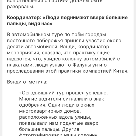
все отношения с партией должны быть
разорваны.
Координатор: «Люди поднимают вверх большие
пальцы, видя нас»
В автомобильном туре по трём городам
восточного побережья приняли участие около
десяти автомобилей. Вэнди, координатор
мероприятия, сказала, что практикующие
надеются, что, увидев колонну автомобилей с
плакатами, люди узнают о Фалуньгун и о
преследовании этой практики компартией Китая.
Вэнди отметила:
«Сегодняшний тур прошёл успешно.
Многие водители сигналили в знак
одобрения. Одни люди в окнах
многоквартирных домов,
расположенных вдоль улицы,
показывали нам поднятые вверх
большие пальцы. Другие
фотографировали нашу колонну