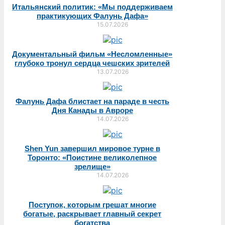
Итальянский политик: «Мы поддерживаем
практикующих Фалунь Дафа»
15.07.2026
Документальный фильм «Несломленные»
глубоко тронул сердца чешских зрителей
13.07.2026
Фалунь Дафа блистает на параде в честь
Дня Канады в Авроре
14.07.2026
Shen Yun завершил мировое турне в
Торонто: «Поистине великолепное
зрелище»
14.07.2026
Поступок, которым грешат многие
богатые, раскрывает главный секрет
богатства