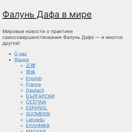
Перейти
Фалунь Дафа в мире
к
содержимому
Мировые новости о практике
самосовершенствования Фалунь Дафа — и многое
другое!
О нас
Языки
正體
简体
English
France
Deutsch
БЪЛГАРСКИ
ČEŠTINA
ESPAÑOL
SUOMEKSI
Latviešu
ΕΛΛΗΝΙΚΆ
MAGYAR