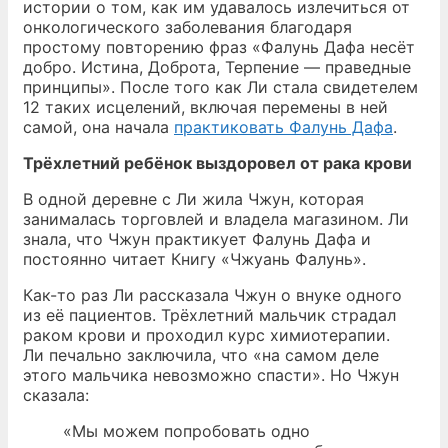
истории о том, как им удавалось излечиться от
онкологического заболевания благодаря
простому повторению фраз «Фалунь Дафа несёт
добро. Истина, Доброта, Терпение — праведные
принципы». После того как Ли стала свидетелем
12 таких исцелений, включая перемены в ней
самой, она начала
практиковать Фалунь Дафа
.
Трёхлетний ребёнок выздоровел от рака крови
В одной деревне с Ли жила Чжун, которая
занималась торговлей и владела магазином. Ли
знала, что Чжун практикует Фалунь Дафа и
постоянно читает Книгу «Чжуань Фалунь».
Как-то раз Ли рассказала Чжун о внуке одного
из её пациентов. Трёхлетний мальчик страдал
раком крови и проходил курс химиотерапии.
Ли печально заключила, что «на самом деле
этого мальчика невозможно спасти». Но Чжун
сказала:
«Мы можем попробовать одно