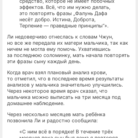
средство, которое не имеет побочных
эффектов. Всё, что им нужно делать,
это повторять фразы „Фалунь Дафа
несёт добро. Истина, Доброта,
Терпение — праведные принципы“».
Ли недоверчиво отнеслась к словам Чжун,
но все же передала их матери мальчика, так как
ничем не могла ему помочь. Ухватившись
за последнюю соломинку, мать начала повторять
эти фразы сыну каждый день.
Когда врач взял плановый анализ крови,
то отметил, что в последнее время результаты
анализов у мальчика значительно улучшились.
Через некоторое время врач сказал, что
мальчика можно выписать на три месяца под
домашнее наблюдение.
Через несколько месяцев мать ребёнка
позвонила Ли и радостно сообщила:
«С ним всё в порядке! В течение трёх
месяцев пока сын был дома я повторял