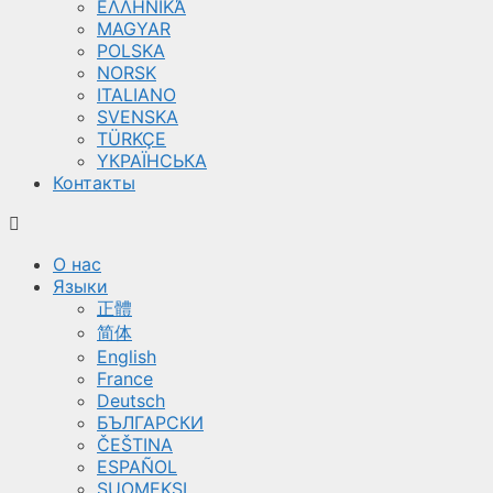
ΕΛΛΗΝΙΚΆ
MAGYAR
POLSKA
NORSK
ITALIANO
SVENSKA
TÜRKÇE
YКРАЇНСЬКА
Контакты
О нас
Языки
正體
简体
English
France
Deutsch
БЪЛГАРСКИ
ČEŠTINA
ESPAÑOL
SUOMEKSI