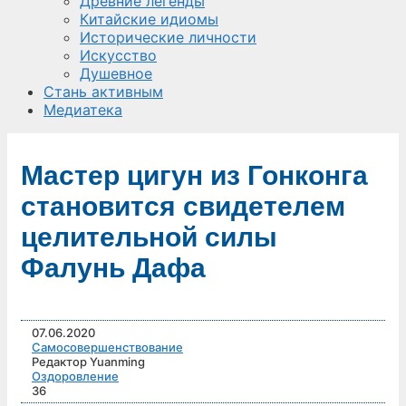
Древние легенды
Китайские идиомы
Исторические личности
Искусство
Душевное
Стань активным
Медиатека
Мастер цигун из Гонконга
становится свидетелем
целительной силы
Фалунь Дафа
07.06.2020
Самосовершенствование
Редактор Yuanming
Оздоровление
36