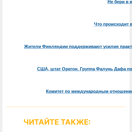
Не бери в 
Что происходит в
Жители Финляндии поддерживают усилия практ
США, штат Орегон. Группа Фалунь Дафа по
Комитет по международным отношения
ЧИТАЙТЕ ТАКЖЕ: