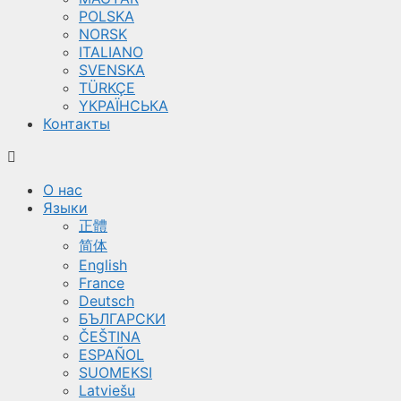
POLSKA
NORSK
ITALIANO
SVENSKA
TÜRKÇE
YКРАЇНСЬКА
Контакты
О нас
Языки
正體
简体
English
France
Deutsch
БЪЛГАРСКИ
ČEŠTINA
ESPAÑOL
SUOMEKSI
Latviešu