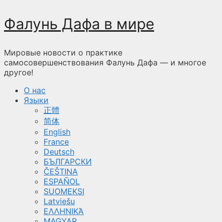
Перейти
Фалунь Дафа в мире
к
содержимому
Мировые новости о практике
самосовершенствования Фалунь Дафа — и многое
другое!
О нас
Языки
正體
简体
English
France
Deutsch
БЪЛГАРСКИ
ČEŠTINA
ESPAÑOL
SUOMEKSI
Latviešu
ΕΛΛΗΝΙΚΆ
MAGYAR