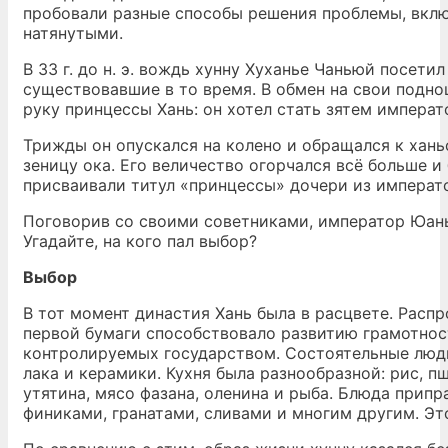
пробовали разные способы решения проблемы, вклю
натянутыми.
В 33 г. до н. э. вождь хунну Хуханье Чаньюй посет
существовавшие в то время. В обмен на свои подно
руку принцессы Хань: он хотел стать зятем императ
Трижды он опускался на колено и обращался к хань
зеницу ока. Его величество огорчался всё больше 
присваивали титул «принцессы» дочери из императо
Поговорив со своими советниками, император Юань 
Угадайте, на кого пал выбор?
Выбор
В тот момент династия Хань была в расцвете. Расп
первой бумаги способствовало развитию грамотност
контролируемых государством. Состоятельные люди
лака и керамики. Кухня была разнообразной: рис, пш
утятина, мясо фазана, оленина и рыба. Блюда прип
финиками, гранатами, сливами и многим другим. Эт