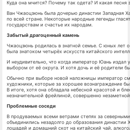
Куда она мчится? Почему так одета? И какая песня 
Ван Чжаоцзюнь была дочерью династии Западная Хан
по всей стране. Некоторые народные легенды глася
государствам и счастье их народам.
Забытый драгоценный камень
Чжаоцзюнь родилась в знатной семье. С юных лет о
была знатоком четырёх искусств китайского интелле
И неудивительно, что когда император Юань издал 
выбором от её округа. И хотя дочь и её родители 
Обычно при выборе новой наложницы император смо
художники, которые за хорошее вознаграждение был
В итоге, хотя она обладала небесной красотой и б
незначительной фрейлиной, совершенно незаметной
Проблемные соседи
В продуваемых всеми ветрами степях за северными
объединились незадолго до образования династии 
лошадей и домашний скот на китайский чай, алкого