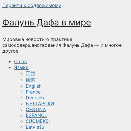
Перейти к содержимому
Фалунь Дафа в мире
Мировые новости о практике
самосовершенствования Фалунь Дафа — и многое
другое!
О нас
Языки
正體
简体
English
France
Deutsch
БЪЛГАРСКИ
ČEŠTINA
ESPAÑOL
SUOMEKSI
Latviešu