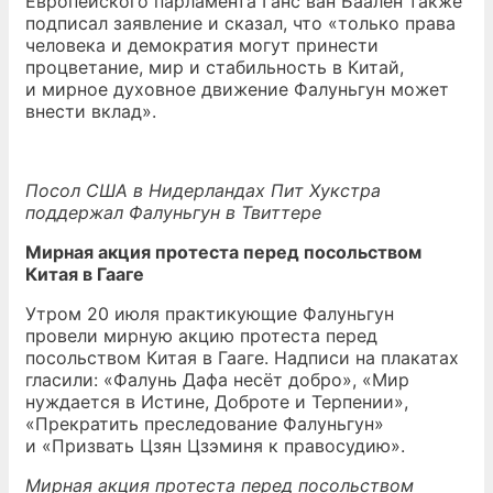
Европейского парламента Ганс ван Баален также
подписал заявление и сказал, что «только права
человека и демократия могут принести
процветание, мир и стабильность в Китай,
и мирное духовное движение Фалуньгун может
внести вклад».
Посол США в Нидерландах Пит Хукстра
поддержал Фалуньгун в Твиттере
Мирная акция протеста перед посольством
Китая в Гааге
Утром 20 июля практикующие Фалуньгун
провели мирную акцию протеста перед
посольством Китая в Гааге. Надписи на плакатах
гласили: «Фалунь Дафа несёт добро», «Мир
нуждается в Истине, Доброте и Терпении»,
«Прекратить преследование Фалуньгун»
и «Призвать Цзян Цзэминя к правосудию».
Мирная акция протеста перед посольством