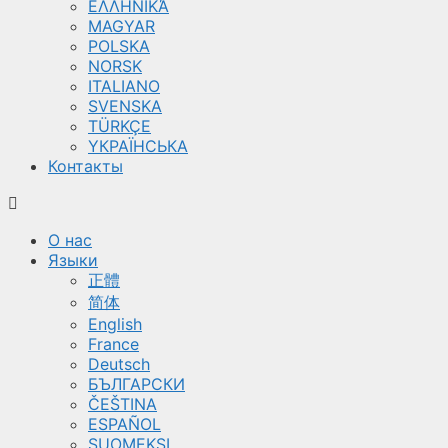
ΕΛΛΗΝΙΚΆ
MAGYAR
POLSKA
NORSK
ITALIANO
SVENSKA
TÜRKÇE
YКРАЇНСЬКА
Контакты
О нас
Языки
正體
简体
English
France
Deutsch
БЪЛГАРСКИ
ČEŠTINA
ESPAÑOL
SUOMEKSI