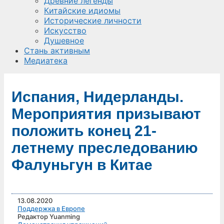
Древние легенды
Китайские идиомы
Исторические личности
Искусство
Душевное
Стань активным
Медиатека
Испания, Нидерланды.
Мероприятия призывают
положить конец 21-
летнему преследованию
Фалуньгун в Китае
13.08.2020
Поддержка в Европе
Редактор Yuanming