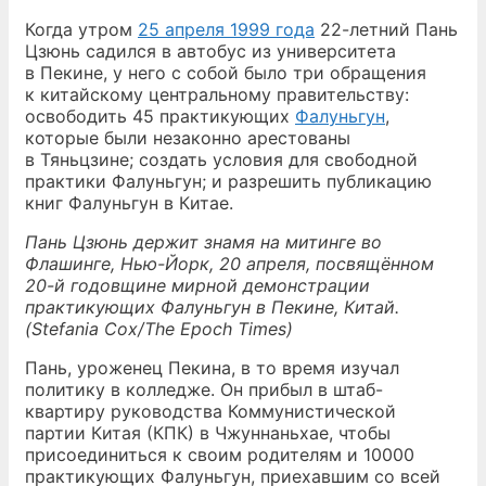
Когда утром
25 апреля 1999 года
22-летний Пань
Цзюнь садился в автобус из университета
в Пекине, у него с собой было три обращения
к китайскому центральному правительству:
освободить 45 практикующих
Фалуньгун
,
которые были незаконно арестованы
в Тяньцзине; создать условия для свободной
практики Фалуньгун; и разрешить публикацию
книг Фалуньгун в Китае.
Пань Цзюнь держит знамя на митинге во
Флашинге, Нью-Йорк, 20 апреля, посвящённом
20-й годовщине мирной демонстрации
практикующих Фалуньгун в Пекине, Китай.
(Stefania Cox/The Epoch Times)
Пань, уроженец Пекина, в то время изучал
политику в колледже. Он прибыл в штаб-
квартиру руководства Коммунистической
партии Китая (КПК) в Чжуннаньхае, чтобы
присоединиться к своим родителям и 10000
практикующих Фалуньгун, приехавшим со всей