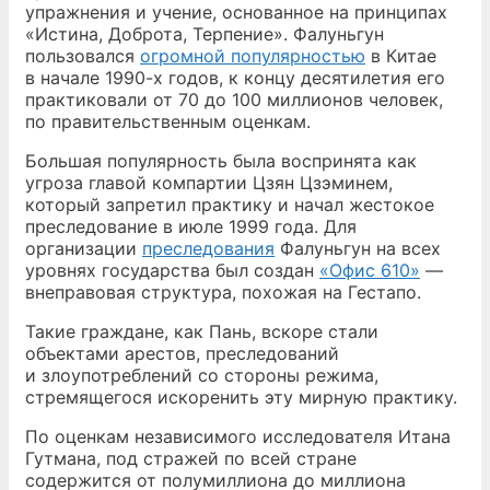
упражнения и учение, основанное на принципах
«Истина, Доброта, Терпение». Фалуньгун
пользовался
огромной популярностью
в Китае
в начале 1990-х годов, к концу десятилетия его
практиковали от 70 до 100 миллионов человек,
по правительственным оценкам.
Большая популярность была воспринята как
угроза главой компартии Цзян Цзэминем,
который запретил практику и начал жестокое
преследование в июле 1999 года. Для
организации
преследования
Фалуньгун на всех
уровнях государства был создан
«Офис 610»
—
внеправовая структура, похожая на Гестапо.
Такие граждане, как Пань, вскоре стали
объектами арестов, преследований
и злоупотреблений со стороны режима,
стремящегося искоренить эту мирную практику.
По оценкам независимого исследователя Итана
Гутмана, под стражей по всей стране
содержится от полумиллиона до миллиона