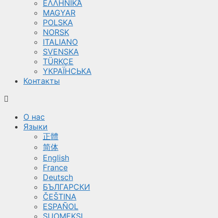
ΕΛΛΗΝΙΚΆ
MAGYAR
POLSKA
NORSK
ITALIANO
SVENSKA
TÜRKÇE
YКРАЇНСЬКА
Контакты
О нас
Языки
正體
简体
English
France
Deutsch
БЪЛГАРСКИ
ČEŠTINA
ESPAÑOL
SUOMEKSI