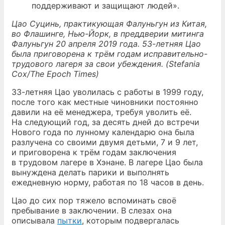
поддерживают и защищают людей».
Цао Суцинь, практикующая Фалуньгун из Китая,
во Флашинге, Нью-Йорк, в преддверии митинга
Фалуньгун 20 апреля 2019 года. 53-летняя Цао
была приговорена к трём годам исправительно-
трудового лагеря за свои убеждения. (Stefania
Cox/The Epoch Times)
33-летняя Цао уволилась с работы в 1999 году,
после того как местные чиновники постоянно
давили на её менеджера, требуя уволить её.
На следующий год, за десять дней до встречи
Нового года по лунному календарю она была
разлучена со своими двумя детьми, 7 и 9 лет,
и приговорена к трём годам заключения
в трудовом лагере в Хэнане. В лагере Цао была
вынуждена делать парики и выполнять
ежедневную норму, работая по 18 часов в день.
Цао до сих пор тяжело вспоминать своё
пребывание в заключении. В слезах она
описывала
пытки
, которым подвергалась