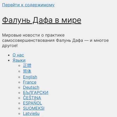
Перейти к содержимому
Фалунь Дафа в мире
Мировые новости о практике
самосовершенствования Фалунь Дафа — и многое
другое!
О нас
Языки
正體
简体
English
France
Deutsch
БЪЛГАРСКИ
ČEŠTINA
ESPAÑOL
SUOMEKSI
Latviešu