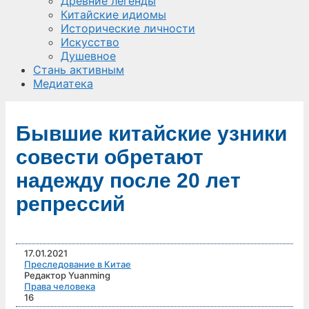
Древние легенды
Китайские идиомы
Исторические личности
Искусство
Душевное
Стань активным
Медиатека
Бывшие китайские узники
совести обретают
надежду после 20 лет
репрессий
17.01.2021
Преследование в Китае
Редактор Yuanming
Права человека
16