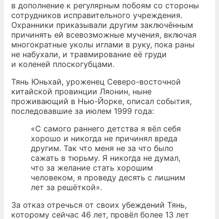
в дополнение к регулярным побоям со стороны
сотрудников исправительного учреждения.
Охранники приказывали другим заключённым
причинять ей всевозможные мучения, включая
многократные уколы иглами в руку, пока раны
не набухали, и травмирование её груди
и коленей плоскогубцами.
Тянь Юньхай, уроженец Северо-восточной
китайской провинции Ляонин, ныне
проживающий в Нью-Йорке, описал события,
последовавшие за июлем 1999 года:
«С самого раннего детства я вёл себя
хорошо и никогда не причинял вреда
другим. Так что меня не за что было
сажать в тюрьму. Я никогда не думал,
что за желание стать хорошим
человеком, я проведу десять с лишним
лет за решёткой».
За отказ отречься от своих убеждений Тянь,
которому сейчас 46 лет, провёл более 13 лет