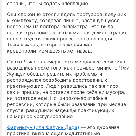
страны, чтобы подать апелляцию.
Они спокойно стояли вдоль тротуаров, ведущих
к комплексу, создавая линию, растянувшуюся
более чем на полтора километра. Это была
первая крупномасштабная мирная демонстрация
после студенческих протестов на площади
Тяньаньмэнь, которые закончились
кровопролитием десять лет назад.
Около 9 часов вечера того же дня все спокойно
разошлись после того, как премьер-министр Чжу
Жунцзи обещал решить их проблемы и
распорядился освободить арестованных
практикующих. Люди разошлись так же тихо,
как и пришли, не оставив после себя ни мусора,
ни остатков еды. Но широкомасштабные
репрессии, которые были развязаны три месяца
спустя, разрушили надежды практикующих
на мирное урегулирование.
Фалуньгун (или Фалунь Дафа)
— это духовная
практика, включающая медитативные