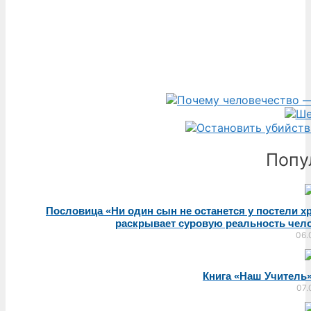
Попу
Пословица «Ни один сын не останется у постели 
раскрывает суровую реальность чел
06.
Книга «Наш Учитель
07.