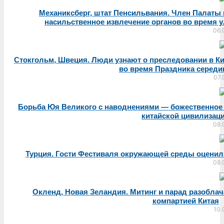
Механиксберг, штат Пенсильвания. Член Палаты
насильственное извлечение органов во время у
06.
Стокгольм, Швеция. Люди узнают о преследовании в К
во время Праздника середи
07.
Борьба Юя Великого с наводнениями — божественное
китайской цивилизац
08.
Турция. Гости Фестиваля окружающей среды оцени
08.
Окленд, Новая Зеландия. Митинг и парад разобла
компартией Китая
10.