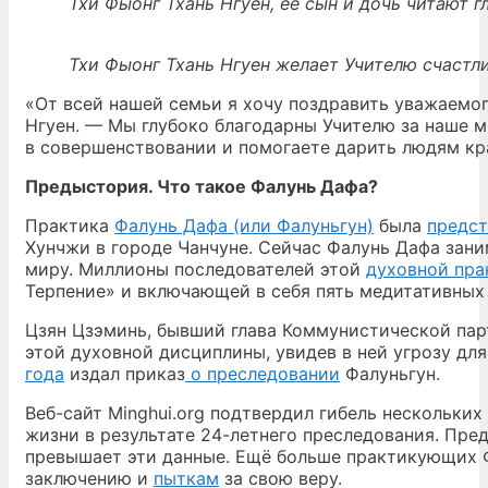
Тхи Фыонг Тхань Нгуен, её сын и дочь читают 
Тхи Фыонг Тхань Нгуен желает Учителю счастл
«От всей нашей семьи я хочу поздравить уважаемог
Нгуен. — Мы глубоко благодарны Учителю за наше м
в совершенствовании и помогаете дарить людям кра
Предыстория. Что такое Фалунь Дафа?
Практика
Фалунь Дафа (или Фалуньгун)
была
предст
Хунчжи в городе Чанчуне. Сейчас Фалунь Дафа зани
миру. Миллионы последователей этой
духовной пра
Терпение» и включающей в себя пять медитативных
Цзян Цзэминь, бывший глава Коммунистической парт
этой духовной дисциплины, увидев в ней угрозу дл
года
издал приказ
о преследовании
Фалуньгун.
Веб-сайт Minghui.org подтвердил гибель нескольки
жизни в результате 24-летнего преследования. Пре
превышает эти данные. Ещё больше практикующих 
заключению и
пыткам
за свою веру.