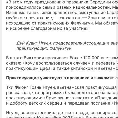
«В этом году празднованию праздника Середины осе
присоединились семьи разных национальностей. М
Изящные танцы, жизнерадостное выступление бара
глубокое впечатление, — сказал он. — Зрители, в то
исходящую от практикующих Фалуньгун. Мы обязат
и искренне благодарим их за участие».
Дуй Куанг Нгуен, председатель Ассоциации вь
практикующих Фалуньгун
В штате Виктория проживает более 120 000 вьетна
сказал: «Хочу воспользоваться случаем и передать
практикующим Дафа, а также китайской и вьетнамс
Практикующие участвуют в празднике и знакомят 
Тхи Фыонг Тхань Нгуен, вьетнамская практикующая 
рассказала, что программа была подготовлена на о
практикующими: «Ярче лунного света» и «Праздник 
и доброту детских сердец и передавал послание «Ис
Нгуен, воспитательница детского сада, спланирова
детском саду 19 сентября 2025 года. В программу