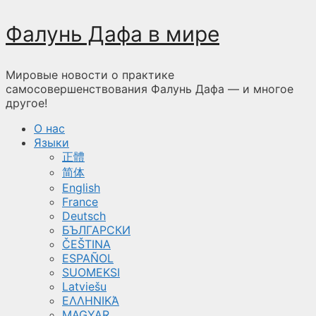
Перейти
Фалунь Дафа в мире
к
содержимому
Мировые новости о практике
самосовершенствования Фалунь Дафа — и многое
другое!
О нас
Языки
正體
简体
English
France
Deutsch
БЪЛГАРСКИ
ČEŠTINA
ESPAÑOL
SUOMEKSI
Latviešu
ΕΛΛΗΝΙΚΆ
MAGYAR