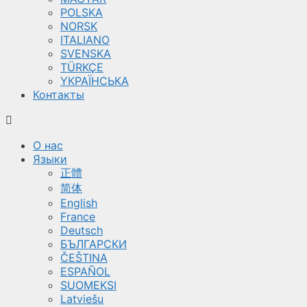
POLSKA
NORSK
ITALIANO
SVENSKA
TÜRKÇE
YКРАЇНСЬКА
Контакты
О нас
Языки
正體
简体
English
France
Deutsch
БЪЛГАРСКИ
ČEŠTINA
ESPAÑOL
SUOMEKSI
Latviešu