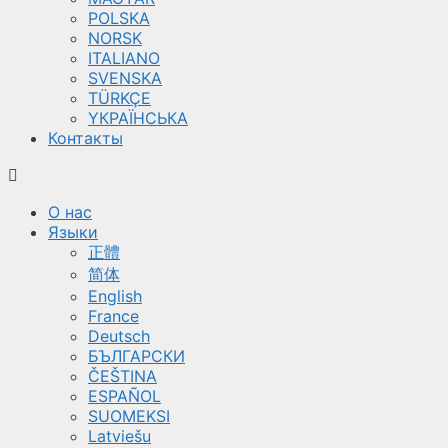
POLSKA
NORSK
ITALIANO
SVENSKA
TÜRKÇE
YКРАЇНСЬКА
Контакты
О нас
Языки
正體
简体
English
France
Deutsch
БЪЛГАРСКИ
ČEŠTINA
ESPAÑOL
SUOMEKSI
Latviešu