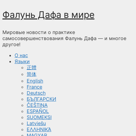
Перейти
Фалунь Дафа в мире
к
содержимому
Мировые новости о практике
самосовершенствования Фалунь Дафа — и многое
другое!
О нас
Языки
正體
简体
English
France
Deutsch
БЪЛГАРСКИ
ČEŠTINA
ESPAÑOL
SUOMEKSI
Latviešu
ΕΛΛΗΝΙΚΆ
MAGYAR