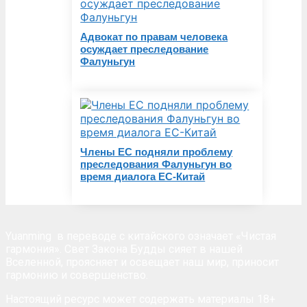
Адвокат по правам человека
осуждает преследование
Фалуньгун
Члены ЕС подняли проблему
преследования Фалуньгун во
время диалога ЕС-Китай
Yuanming
в переводе с китайского означает «Чистая
гармония». Свет Закона Будды сияет в нашей
Вселенной, проясняет и освещает наш мир, приносит
гармонию и совершенство.
Настоящий ресурс может содержать материалы 18+