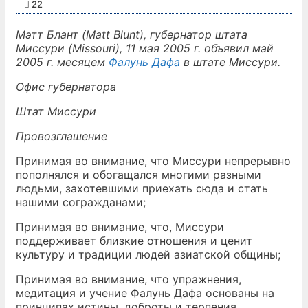
22
Мэтт Блант (Matt Blunt), губернатор штата
Миссури (Missouri), 11 мая 2005 г. объявил май
2005 г. месяцем
Фалунь Дафа
в штате Миссури.
Oфис губернатора
Штат Миссури
Провозглашение
Принимая во внимание, что Миссури непрерывно
пополнялся и обогащался многими разными
людьми, захотевшими приехать сюда и стать
нашими согражданами;
Принимая во внимание, что, Миссури
поддерживает близкие отношения и ценит
культуру и традиции людей азиатской общины;
Принимая во внимание, что упражнения,
медитация и учение Фалунь Дафа основаны на
принципах истины, доброты и терпения,