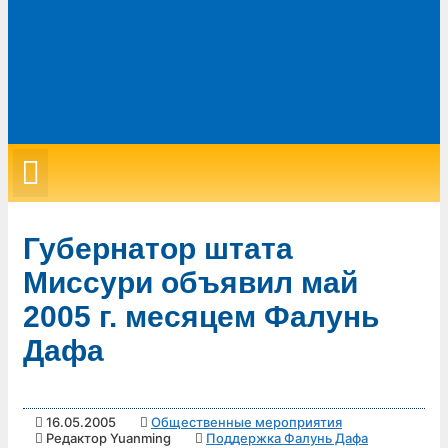
Губернатор штата
Миссури объявил май
2005 г. месяцем Фалунь
Дафа
16.05.2005
Общественные мероприятия
Редактор Yuanming
Поддержка Фалунь Дафа