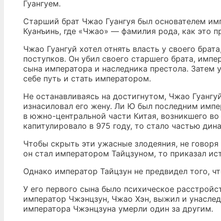
Гуангуем.
Старший брат Чжао Гуангуя был основателем им
Куанъинь, где «Чжао» — фамилия рода, как это п
Чжао Гуангуй хотел отнять власть у своего брат
поступков. Он убил своего старшего брата, импе
сына императора и наследника престола. Затем 
себе путь и стать императором.
Не останавливаясь на достигнутом, Чжао Гуангу
изнасиловал его жену. Ли Ю был последним импе
в южно-центральной части Китая, возникшего во 
капитулировало в 975 году, то стало частью дин
Чтобы скрыть эти ужасные злодеяния, не говоря 
он стал императором Тайцзуном, то приказал ис
Однако император Тайцзун не предвидел того, чт
У его первого сына было психическое расстройст
император Чжэнцзун, Чжао Хэн, выжил и унасле
императора Чжэнцзуна умерли один за другим.