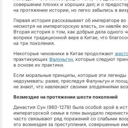
совершении плохих и хороших дел; и о предост
на протяжении истории, но легко забылись в ви
Первая история рассказывает об императоре во 
несмотря на императорскую власть, он навлёк в
Вторая история о том, как добрые дела одного ч
вопреки традиционной вере в Китае, что благос
на три поколения.
Некоторые чиновники в Китае продолжают
жесто
практикующих
Фалуньгун
, которые следуют при
в основе их практики.
Если моральные принципы, которые эти легенды
недоумевать: разве, преследуя Фалуньгун и поощ
не знают, что навлекают своими злодеяниями возм
Возмездие на протяжении шести поколений
Династия Сун (960-1279) была особой эрой в ис
императорской семьи в плен вынудило перенести 
часто связывают ряд поражений со слабыми воо
это возмездие за преступления, совершенные и