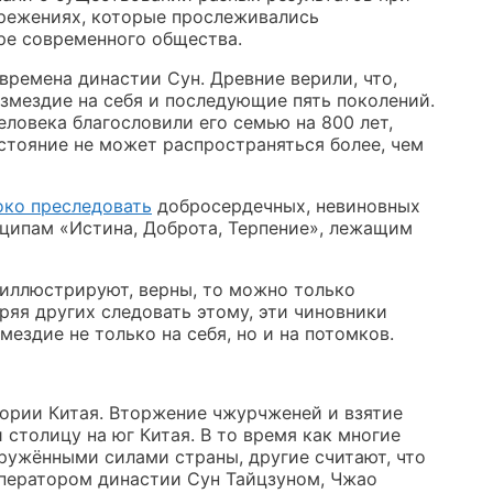
ережениях, которые прослеживались
хре современного общества.
времена династии Сун. Древние верили, что,
озмездие на себя и последующие пять поколений.
еловека благословили его семью на 800 лет,
остояние не может распространяться более, чем
ко преследовать
добросердечных, невиновных
нципам «Истина, Доброта, Терпение», лежащим
 иллюстрируют, верны, то можно только
ряя других следовать этому, эти чиновники
ездие не только на себя, но и на потомков.
тории Китая. Вторжение чжурчженей и взятие
столицу на юг Китая. В то время как многие
ружёнными силами страны, другие считают, что
мператором династии Сун Тайцзуном, Чжао