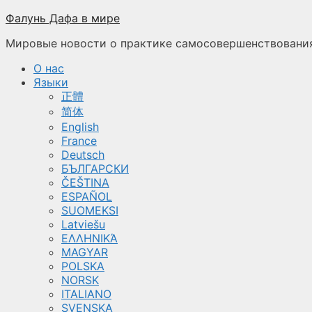
Перейти
Фалунь Дафа в мире
к
Мировые новости о практике самосовершенствования
содержимому
О нас
Языки
正體
简体
English
France
Deutsch
БЪЛГАРСКИ
ČEŠTINA
ESPAÑOL
SUOMEKSI
Latviešu
ΕΛΛΗΝΙΚΆ
MAGYAR
POLSKA
NORSK
ITALIANO
SVENSKA