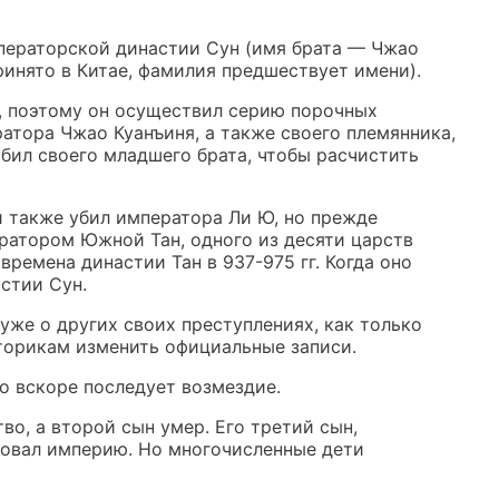
ператорской династии Сун (имя брата — Чжао
ринято в Китае, фамилия предшествует имени).
а, поэтому он осуществил серию порочных
ратора Чжао Куанъиня, а также своего племянника,
убил своего младшего брата, чтобы расчистить
й также убил императора Ли Ю, но прежде
ратором Южной Тан, одного из десяти царств
времена династии Тан в 937-975 гг. Когда оно
астии Сун.
уже о других своих преступлениях, как только
торикам изменить официальные записи.
о вскоре последует возмездие.
во, а второй сын умер. Его третий сын,
довал империю. Но многочисленные дети