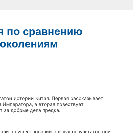
я по сравнению
поколениям
гатой истории Китая. Первая рассказывает
я Императора, а вторая повествует
т за добрые дела предка.
нали о существовании разных результатов при