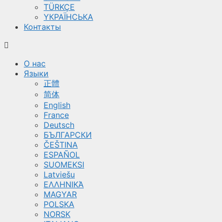
TÜRKÇE
YКРАЇНСЬКА
Контакты
О нас
Языки
正體
简体
English
France
Deutsch
БЪЛГАРСКИ
ČEŠTINA
ESPAÑOL
SUOMEKSI
Latviešu
ΕΛΛΗΝΙΚΆ
MAGYAR
POLSKA
NORSK